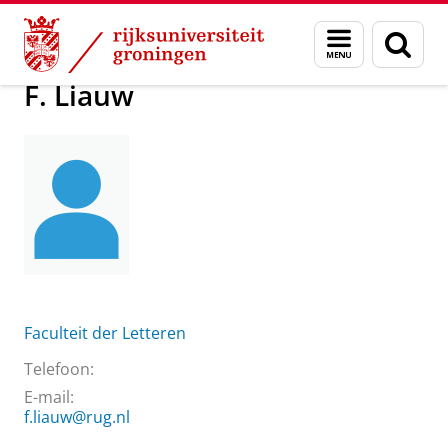
Skip
Skip
Over ons
Praktische zaken
Waar vindt u ons
F. Liauw
Menu
Zoek
to
to
en
Content
Navigation
zoeken
F. Liauw
Faculteit der Letteren
Telefoon:
E-mail:
f.liauw@rug.nl