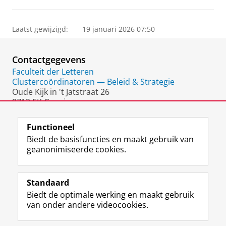
Laatst gewijzigd:
19 januari 2026 07:50
Contactgegevens
Faculteit der Letteren
Clustercoördinatoren — Beleid & Strategie
Oude Kijk in 't Jatstraat 26
9712 EK Groningen
Nederland
Functioneel
Biedt de basisfuncties en maakt gebruik van
geanonimiseerde cookies.
F
L
R
I
Y
Volg de RUG
a
i
S
n
o
Standaard
c
n
S
s
u
Biedt de optimale werking en maakt gebruik
e
k
-
t
T
Studiekiezers
van onder andere videocookies.
b
e
f
a
u
Maatschappij/bedrijven
o
d
e
g
b