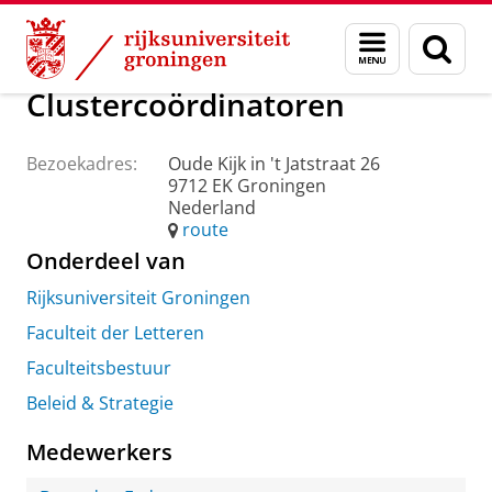
Skip
Skip
Over ons
Praktische zaken
Waar vindt u ons
Menu
Zoek
to
to
en
Content
Navigation
zoeken
Clustercoördinatoren
Bezoekadres:
Oude Kijk in 't Jatstraat 26
9712 EK Groningen
Nederland
route
Onderdeel van
Rijksuniversiteit Groningen
Faculteit der Letteren
Faculteitsbestuur
Beleid & Strategie
Medewerkers