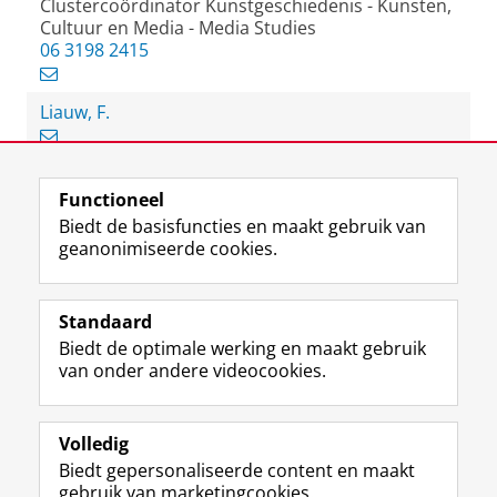
Clustercoördinator Kunstgeschiedenis - Kunsten,
Cultuur en Media - Media Studies
06 3198 2415
Liauw, F.
Functioneel
View this page in:
English
Biedt de basisfuncties en maakt gebruik van
geanonimiseerde cookies.
F
L
R
I
Y
Volg de RUG
a
i
S
n
o
Standaard
c
n
S
s
u
Biedt de optimale werking en maakt gebruik
e
k
-
t
T
Studiekiezers
van onder andere videocookies.
b
e
f
a
u
Maatschappij/bedrijven
o
d
e
g
b
o
I
e
r
e
Alumni
k
n
d
a
-
Volledig
p
-
R
m
k
Biedt gepersonaliseerde content en maakt
Over ons
a
p
i
-
a
gebruik van marketingcookies.