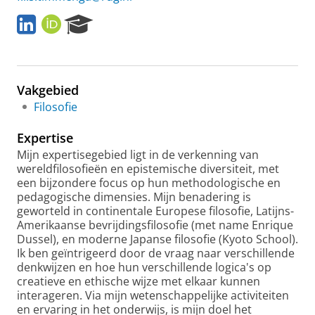
L
O
R
i
R
e
n
C
s
k
I
e
e
D
a
Vakgebied
d
r
I
c
Filosofie
n
h
P
Expertise
o
Mijn expertisegebied ligt in de verkenning van
r
wereldfilosofieën en epistemische diversiteit, met
t
een bijzondere focus op hun methodologische en
a
pedagogische dimensies. Mijn benadering is
l
geworteld in continentale Europese filosofie, Latijns-
Amerikaanse bevrijdingsfilosofie (met name Enrique
Dussel), en moderne Japanse filosofie (Kyoto School).
Ik ben geïntrigeerd door de vraag naar verschillende
denkwijzen en hoe hun verschillende logica's op
creatieve en ethische wijze met elkaar kunnen
interageren. Via mijn wetenschappelijke activiteiten
en ervaring in het onderwijs, is mijn doel het