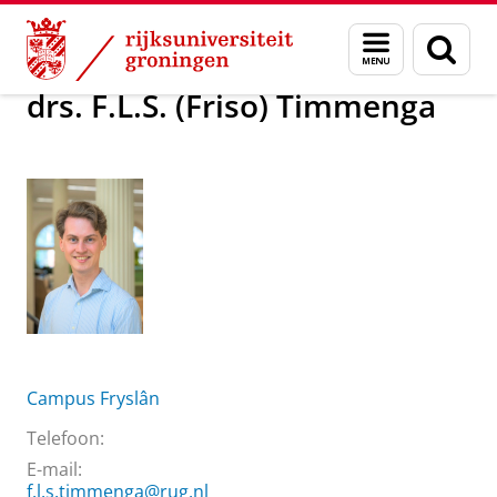
Skip
Skip
Over ons
drs. F.L.S. (Friso) Timmenga
Menu
Zoek
to
to
en
Content
Navigation
zoeken
drs. F.L.S. (Friso) Timmenga
Campus Fryslân
Telefoon:
E-mail:
f.l.s.timmenga@rug.nl