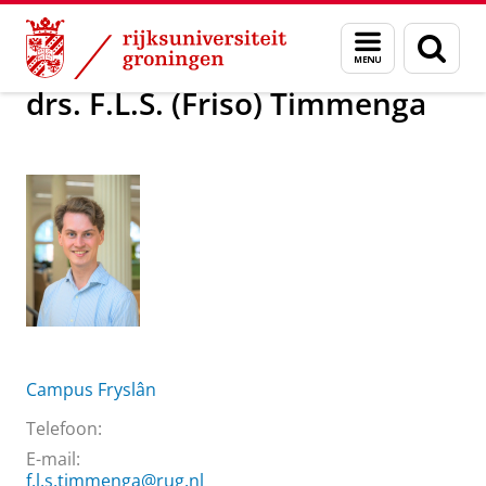
Skip
Skip
Over ons
drs. F.L.S. (Friso) Timmenga
Menu
Zoek
to
to
en
Content
Navigation
zoeken
drs. F.L.S. (Friso) Timmenga
Campus Fryslân
Telefoon:
E-mail:
f.l.s.timmenga@rug.nl