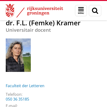
Skip
Skip
Over ons
dr. F.L. (Femke) Kramer
Menu
Zoek
to
to
en
Content
Navigation
zoeken
dr. F.L. (Femke) Kramer
Universitair docent
Faculteit der Letteren
Telefoon:
050 36 35185
E-mail: