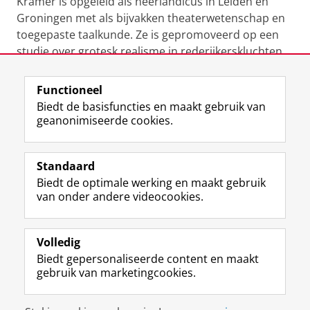
Kramer is opgeleid als neerlandicus in Leiden en
Groningen met als bijvakken theaterwetenschap en
toegepaste taalkunde. Ze is gepromoveerd op een
studie over grotesk realisme in rederijkerskluchten
getiteld
Mooi vies, knap lelijk
Functioneel
Laatst gewijzigd:
18 maart 2026 15:13
Biedt de basisfuncties en maakt gebruik van
geanonimiseerde cookies.
F
L
R
I
Y
Volg de RUG
a
i
S
n
o
Standaard
c
n
S
s
u
Biedt de optimale werking en maakt gebruik
e
k
-
t
T
Studiekiezers
van onder andere videocookies.
b
e
f
a
u
Maatschappij/bedrijven
o
d
e
g
b
o
I
e
r
e
Alumni
k
n
d
a
-
Volledig
p
-
R
m
k
Biedt gepersonaliseerde content en maakt
Over ons
a
p
i
-
a
gebruik van marketingcookies.
g
a
j
a
n
i
g
k
c
a
Disclaimer & Copyright
Privacy
Cookies