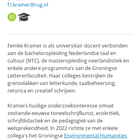
f.l.kramer@rug.nl
O
R
R
e
C
s
I
e
D
a
Femke Kramer is als universitair docent verbonden
r
aan de bacheloropleiding Nederlandse taal en
c
h
cultuur (NTC), de masteropleiding neerlandistiek en
P
enkele andere programma’s van de Groningse
o
Letterenfaculteit. Haar colleges bestrijken de
r
grensvlakken van letterkunde, taalbeheersing,
t
retorica en creatief schrijven.
a
l
Kramers huidige onderzoeksinteresse omvat
zestiende-eeuwse toneelschrijfkunst, ecokritiek,
schrijfdidactiek en de pedagogiek van de
welsprekendheid. In 2022 richtte ze met enkele
collega's het Groningse
Environmental Humanities