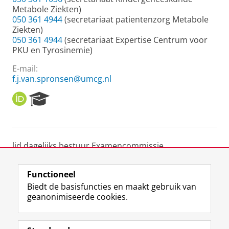
Metabole Ziekten)
050 361 4944
(secretariaat patientenzorg Metabole
Ziekten)
050 361 4944
(secretariaat Expertise Centrum voor
PKU en Tyrosinemie)
E-mail:
f.j.van.spronsen@umcg.nl
O
R
R
e
C
s
I
e
D
a
lid dagelijks bestuur Examencommissie
r
Geneeskunde en Tandheelkunde
c
h
Functioneel
P
Laatst gewijzigd:
25 juni 2022 01:22
Biedt de basisfuncties en maakt gebruik van
o
geanonimiseerde cookies.
r
t
F
L
R
I
Y
Volg de RUG
a
a
i
S
n
o