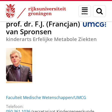
Skip
Skip
prof. dr. F.J. (Francjan) van Spronsen
Menu
Zoek
to
to
en
Content
Navigation
zoeken
prof. dr. F.J. (Francjan)
van Spronsen
kinderarts Erfelijke Metabole Ziekten
Faculteit Medische Wetenschappen/UMCG
Telefoon:
050 361 1036
(secretariaat Kindergeneeskunde