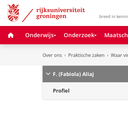
Skip
Skip
to
to
Content
Navigation
breed in kenni
Home
Onderwijs
Onderzoek
Maatsch
Over ons
Praktische zaken
Waar vi
F. (Fabiola) Aliaj
Profiel