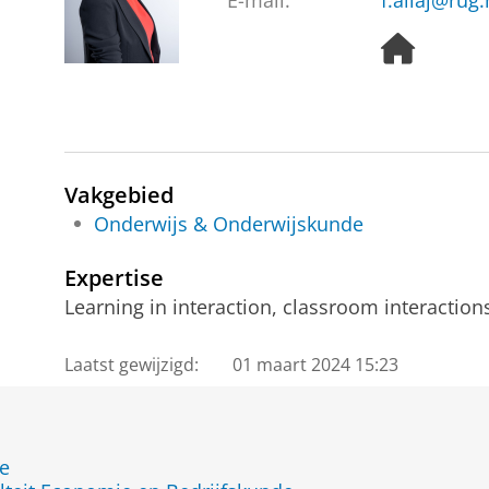
E-mail:
f.aliaj@rug.
H
o
m
e
p
a
g
Vakgebied
e
Onderwijs & Onderwijskunde
Expertise
Learning in interaction, classroom interaction
Laatst gewijzigd:
01 maart 2024 15:23
de