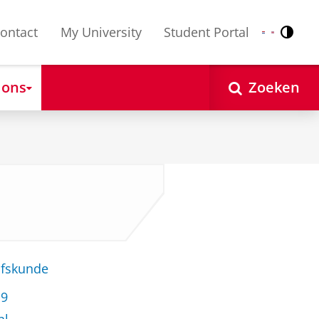
ontact
My University
Student Portal
Contr
Nederlands
English
 ons
Zoeken
jfskunde
19