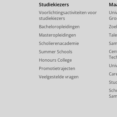
Studiekiezers
Maa
Voorlichtingsactiviteiten voor
Univ
studiekiezers
Gro
Bacheloropleidingen
Zoe
Masteropleidingen
Tal
Scholierenacademie
Sam
Cen
Summer Schools
Tec
Honours College
Uni
Promotietrajecten
Car
Veelgestelde vragen
Stu
Sch
Sam