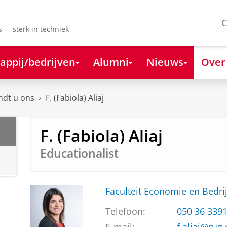
C
s - sterk in techniek
appij/bedrijven
Alumni
Nieuws
Over
ndt u ons
F. (Fabiola) Aliaj
F. (Fabiola) Aliaj
Educationalist
Faculteit Economie en Bedri
Telefoon:
050 36 339