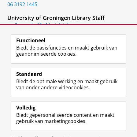
06 3192 1445
University of Groningen Library Staff
Stern, dr. M. (Marjolein)
Bestuurssecretaris & hoofd stafafdeling UB
Functioneel
Biedt de basisfuncties en maakt gebruik van
geanonimiseerde cookies.
F
L
R
I
Y
Volg de RUG
a
i
S
n
o
Standaard
c
n
S
s
u
Biedt de optimale werking en maakt gebruik
e
k
-
t
T
Studiekiezers
van onder andere videocookies.
b
e
f
a
u
Maatschappij/bedrijven
o
d
e
g
b
o
I
e
r
e
Alumni
k
n
d
a
-
Volledig
p
-
R
m
k
Biedt gepersonaliseerde content en maakt
Over ons
a
p
i
-
a
gebruik van marketingcookies.
g
a
j
a
n
i
g
k
c
a
Disclaimer & Copyright
Privacy
Cookies