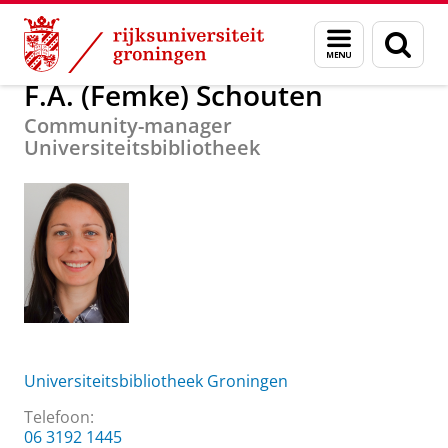
Skip
Skip
Over ons
F.A. (Femke) Schouten
Menu
Zoek
to
to
en
Content
Navigation
zoeken
F.A. (Femke) Schouten
Community-manager
Universiteitsbibliotheek
Universiteitsbibliotheek Groningen
Telefoon:
06 3192 1445