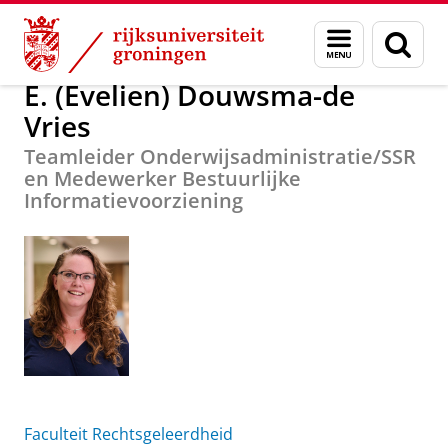
Skip
Skip
Over ons
E. (Evelien) Douwsma-de Vries
Menu
Zoek
to
to
en
Content
Navigation
zoeken
E. (Evelien) Douwsma-de
Vries
Teamleider Onderwijsadministratie/SSR
en Medewerker Bestuurlijke
Informatievoorziening
Faculteit Rechtsgeleerdheid