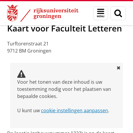
Skip
Skip
Over ons
Praktische zaken
Waar vindt u ons
Menu
Zoek
to
to
en
Content
Navigation
zoeken
Kaart voor Faculteit Letteren
Turftorenstraat 21
9712 BM Groningen
Voor het tonen van deze inhoud is uw
toestemming nodig voor het plaatsen van
bepaalde cookies.
U kunt uw
cookie instellingen aanpassen
.