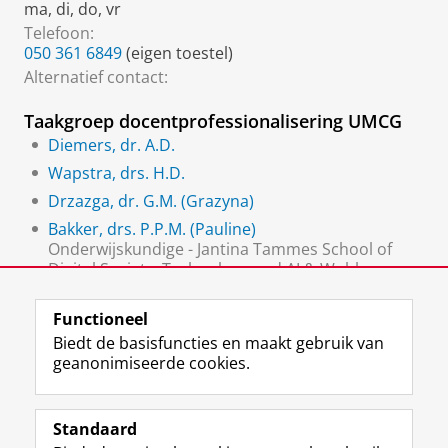
ma, di, do, vr
Telefoon:
050 361 6849
(eigen toestel)
Alternatief contact:
Taakgroep docentprofessionalisering UMCG
Diemers, dr. A.D.
Wapstra, drs. H.D.
Drzazga, dr. G.M. (Grazyna)
Bakker, drs. P.P.M. (Pauline)
Onderwijskundige - Jantina Tammes School of
Digital Society, Technology and AI & Wubbo
Ockels School for Energy and Climate
Functioneel
Biedt de basisfuncties en maakt gebruik van
geanonimiseerde cookies.
F
L
R
I
Y
Volg de RUG
a
i
S
n
o
Standaard
c
n
S
s
u