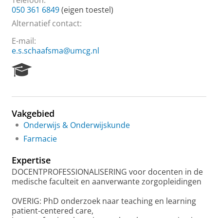
Telefoon:
050 361 6849
(eigen toestel)
Alternatief contact:
E-mail:
e.s.schaafsma@umcg.nl
R
e
s
e
a
Vakgebied
r
Onderwijs & Onderwijskunde
c
h
Farmacie
P
o
Expertise
r
DOCENTPROFESSIONALISERING voor docenten in de
t
medische faculteit en aanverwante zorgopleidingen
a
l
OVERIG: PhD onderzoek naar teaching en learning
patient-centered care,