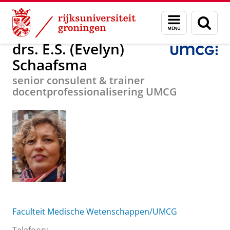
Skip
Skip
Over ons
drs. E.S. (Evelyn) Schaafsma
Menu
Zoek
to
to
en
Content
Navigation
zoeken
drs. E.S. (Evelyn)
Schaafsma
senior consulent & trainer
docentprofessionalisering UMCG
Faculteit Medische Wetenschappen/UMCG