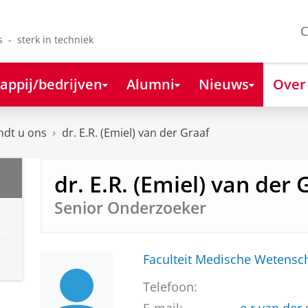
C
s - sterk in techniek
appij/bedrijven
Alumni
Nieuws
Over
ndt u ons
dr. E.R. (Emiel) van der Graaf
dr. E.R. (Emiel) van der 
Senior Onderzoeker
Faculteit Medische Weten
Telefoon: