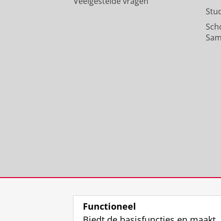
Veelgestelde vragen
Stu
Sch
Sam
Functioneel
Biedt de basisfuncties en maakt