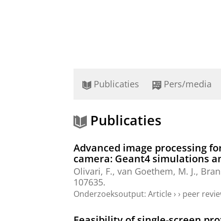
Publicaties
Pers/media
Publicaties
Advanced image processing for
camera: Geant4 simulations a
Olivari, F.
,
van Goethem, M. J.
,
Bran
107635.
Onderzoeksoutput
:
Article
›
›
peer revi
Feasibility of single-screen p