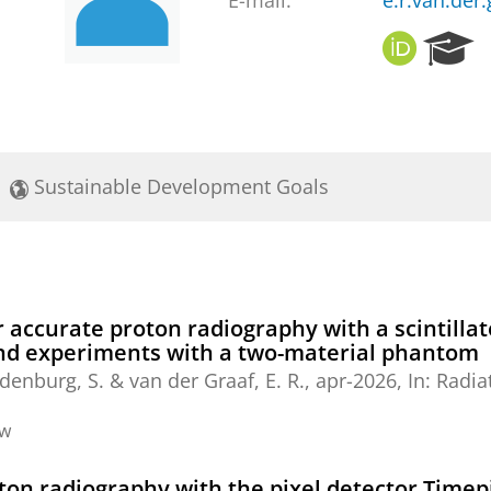
E-mail:
e.r.van.der
O
R
R
e
C
s
I
e
D
a
r
Sustainable Development Goals
c
h
P
o
r
t
 accurate proton radiography with a scintilla
a
nd experiments with a two-material phantom
l
denburg, S.
&
van der Graaf, E. R.
,
apr-2026
,
In:
Radia
ew
roton radiography with the pixel detector Timep