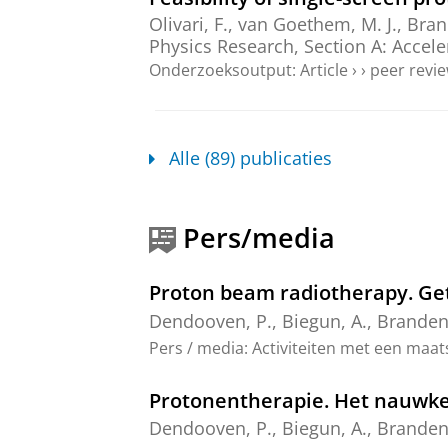
Olivari, F.
,
van Goethem, M. J.
,
Bran
Physics Research, Section A: Accel
Onderzoeksoutput
:
Article
›
›
peer revi
Feasibility study of a compact
Olivari, F.
,
van Goethem, M.-J.
,
Bran
Alle (89) publicaties
Onderzoeksoutput
:
Article
›
›
peer revi
A Monte-Carlo-based study of 
Pers/media
Olivari, F.
,
van Goethem, M.-J.
,
Bran
medical physics.
112
,
8 blz.
, 102636
Proton beam radiotherapy. Gett
Onderzoeksoutput
:
Article
›
›
peer revi
Dendooven, P.
,
Biegun, A.
,
Branden
A simple proton-radiography 
Pers / media
:
Activiteiten met een maat
Olivari, F.
,
van der Graaf, E.
,
van Go
Supplement 1
,
blz. S1372-S1373
2 b
Protonentherapie. Het nauwke
Onderzoeksoutput
›
Dendooven, P.
,
Biegun, A.
,
Branden