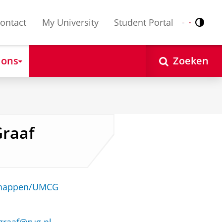
ontact
My University
Student Portal
Contr
Nederlands
English
 ons
Zoeken
Graaf
schappen/UMCG