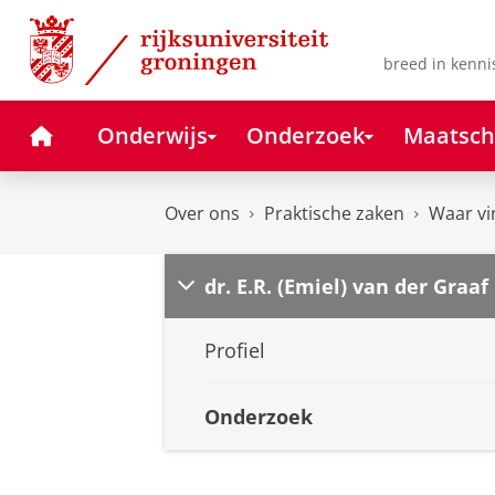
Skip
Skip
to
to
Content
Navigation
breed in kenni
Home
Onderwijs
Onderzoek
Maatsch
Over ons
Praktische zaken
Waar vi
dr. E.R. (Emiel) van der Graaf
Profiel
Onderzoek