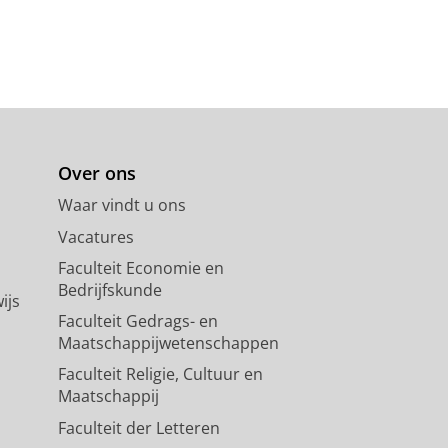
n radiation therapy
,
van der Graaf, E. R.
, Kahle, P.,
, T.,
feb-2022
,
In:
Journal of
ical Center Groningen
Over ons
van Goethem, M.-J.
,
van der Graaf,
Waar vindt u ons
Vacatures
Faculteit Economie en
Bedrijfskunde
ijs
Faculteit Gedrags- en
Maatschappijwetenschappen
Faculteit Religie, Cultuur en
Maatschappij
Faculteit der Letteren