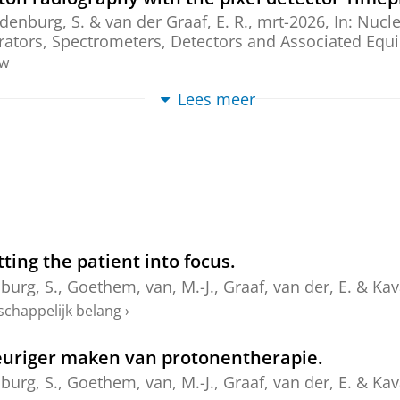
denburg, S.
&
van der Graaf, E. R.
,
mrt-2026
,
In:
Nucle
erators, Spectrometers, Detectors and Associated Equ
ew
Lees meer
 proton-radiography system based on a scintill
denburg, S.
&
van der Graaf, E. R.
,
aug-2025
,
In:
Physi
ew
a single-2D-detector proton-radiography syst
denburg, S.
&
van der Graaf, E. R.
,
aug-2023
,
In:
Physi
.
ing the patient into focus.
ew
burg, S.
,
Goethem, van, M.-J.
,
Graaf, van der, E.
&
Kav
system for accurate RSP measurements in prot
schappelijk belang
›
ethem, M. J.
&
Brandenburg, S.
,
mei-2022
,
In:
Radioth
lz.
uriger maken van protonentherapie.
burg, S.
,
Goethem, van, M.-J.
,
Graaf, van der, E.
&
Kav