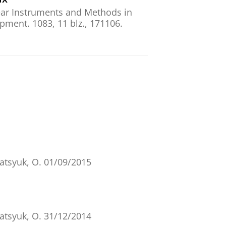
ar Instruments and Methods in
ipment.
1083
,
11 blz.
, 171106.
ator screen
ca Medica.
136
,
7 blz.
, 105039.
em
ca medica-European journal of
atsyuk, O.
01/09/2015
on therapy
erapy and Oncology.
170
,
atsyuk, O.
31/12/2014