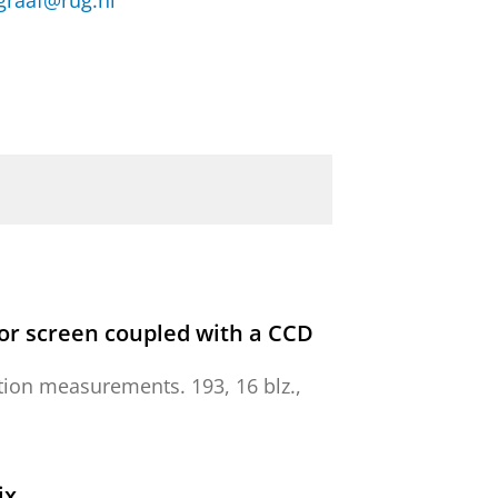
.graaf@rug.nl
tor screen coupled with a CCD
tion measurements.
193
,
16 blz.
,
ix