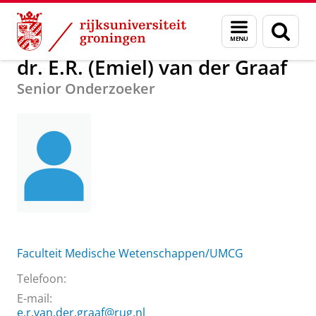
Skip
Skip
Over ons
dr. E.R. (Emiel) van der Graaf
Menu
Zoek
to
to
en
Content
Navigation
zoeken
dr. E.R. (Emiel) van der Graaf
Senior Onderzoeker
Faculteit Medische Wetenschappen/UMCG
Telefoon:
E-mail:
e.r.van.der.graaf@rug.nl