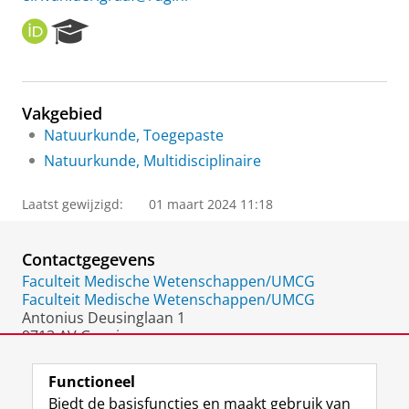
O
R
R
e
C
s
I
e
D
a
Vakgebied
r
Natuurkunde, Toegepaste
c
h
Natuurkunde, Multidisciplinaire
P
o
Laatst gewijzigd:
01 maart 2024 11:18
r
t
a
Contactgegevens
l
Faculteit Medische Wetenschappen/UMCG
Faculteit Medische Wetenschappen/UMCG
Antonius Deusinglaan 1
9713 AV Groningen
Nederland
Functioneel
Biedt de basisfuncties en maakt gebruik van