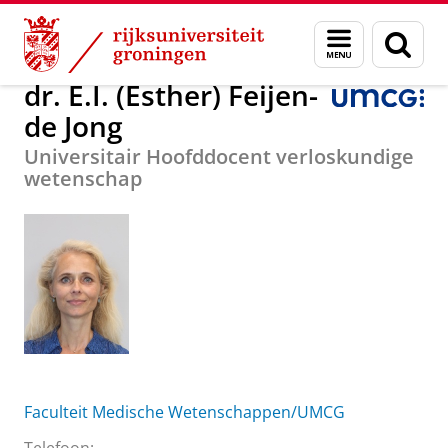
Skip
Skip
Over ons
dr. E.I. (Esther) Feijen-de Jong
Menu
Zoek
to
to
en
Content
Navigation
zoeken
dr. E.I. (Esther) Feijen-
de Jong
Universitair Hoofddocent verloskundige
wetenschap
Faculteit Medische Wetenschappen/UMCG