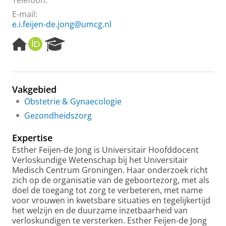
Telefoon:
E-mail:
e.i.feijen-de.jong@umcg.nl
H
O
R
o
R
e
m
C
s
e
I
e
p
D
a
Vakgebied
a
r
Obstetrie & Gynaecologie
g
c
e
h
Gezondheidszorg
P
o
Expertise
r
Esther Feijen-de Jong is Universitair Hoofddocent
t
Verloskundige Wetenschap bij het Universitair
a
Medisch Centrum Groningen. Haar onderzoek richt
l
zich op de organisatie van de geboortezorg, met als
doel de toegang tot zorg te verbeteren, met name
voor vrouwen in kwetsbare situaties en tegelijkertijd
het welzijn en de duurzame inzetbaarheid van
verloskundigen te versterken. Esther Feijen-de Jong