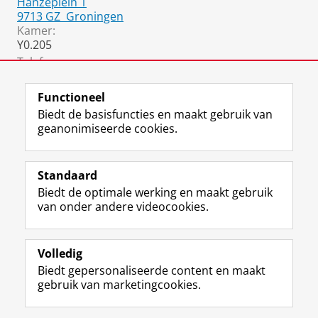
Hanzeplein 1
9713 GZ
Groningen
Kamer:
Y0.205
Telefoon:
050 361 3599
Functioneel
Biedt de basisfuncties en maakt gebruik van
geanonimiseerde cookies.
F
L
R
I
Y
Volg de RUG
a
i
S
n
o
Standaard
c
n
S
s
u
Biedt de optimale werking en maakt gebruik
e
k
-
t
T
Studiekiezers
van onder andere videocookies.
b
e
f
a
u
Maatschappij/bedrijven
o
d
e
g
b
o
I
e
r
e
Alumni
k
n
d
a
-
Volledig
p
-
R
m
k
Biedt gepersonaliseerde content en maakt
Over ons
a
p
i
-
a
gebruik van marketingcookies.
g
a
j
a
n
i
g
k
c
a