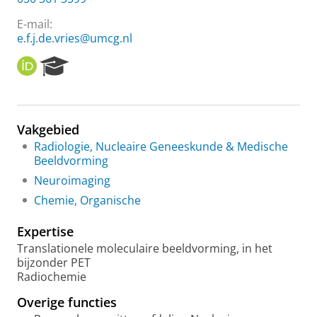
E-mail:
e.f.j.de.vries@umcg.nl
O
R
R
e
C
s
I
e
D
a
Vakgebied
r
Radiologie, Nucleaire Geneeskunde & Medische
c
Beeldvorming
h
P
Neuroimaging
o
Chemie, Organische
r
t
Expertise
a
l
Translationele moleculaire beeldvorming, in het
bijzonder PET
Radiochemie
Overige functies