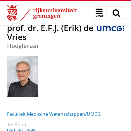
Skip
Skip
Over ons
prof. dr. E.F.J. (Erik) de Vries
Menu
Zoek
to
to
en
Content
Navigation
zoeken
prof. dr. E.F.J. (Erik) de
Vries
Hoogleraar
Faculteit Medische Wetenschappen/UMCG
Telefoon:
050 361 3599