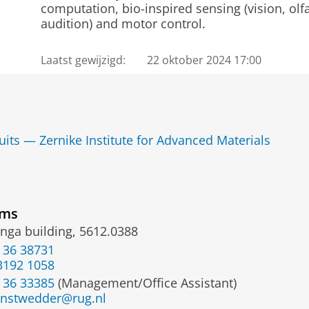
computation, bio-inspired sensing (vision, olfa
audition) and motor control.
Laatst gewijzigd:
22 oktober 2024 17:00
its — Zernike Institute for Advanced Materials
ems
inga building, 5612.0388
 36 38731
3192 1058
 36 33385
(Management/Office Assistant)
.onstwedder@rug.nl