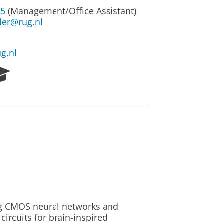
85
(Management/Office Assistant)
der@rug.nl
g.nl
R
e
s
e
a
r
c
h
P
o
r
t
a
ng CMOS neural networks and
l
ircuits for brain-inspired