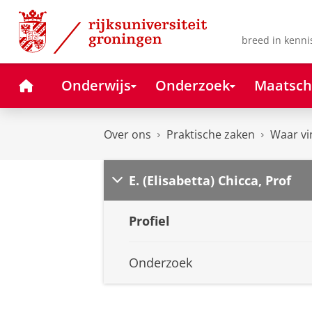
Skip
Skip
to
to
Content
Navigation
breed in kenni
Home
Onderwijs
Onderzoek
Maatsch
Over ons
Praktische zaken
Waar vi
E. (Elisabetta) Chicca, Prof
Profiel
Onderzoek