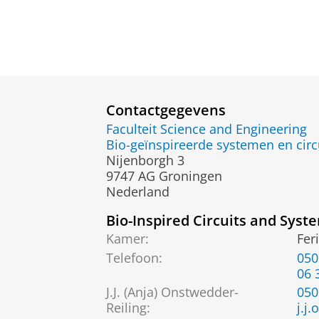
Contactgegevens
Faculteit Science and Engineering
Bio-geïnspireerde systemen en circu
Nijenborgh 3
9747 AG Groningen
Nederland
Bio-Inspired Circuits and Syst
Kamer:
Fer
Telefoon:
050
06 
J.J. (Anja) Onstwedder-
050
Reiling
:
j.j