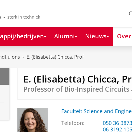
C
s - sterk in techniek
appij/bedrijven
Alumni
Nieuws
Over
ndt u ons
E. (Elisabetta) Chicca, Prof
E. (Elisabetta) Chicca, P
Professor of Bio-Inspired Circuit
Faculteit Science and Engine
Telefoon:
050 36 387
06 3192 10