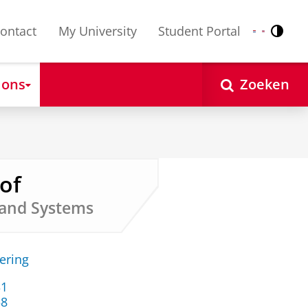
ontact
My University
Student Portal
Contr
Nederlands
English
 ons
Zoeken
rof
s and Systems
ering
31
58