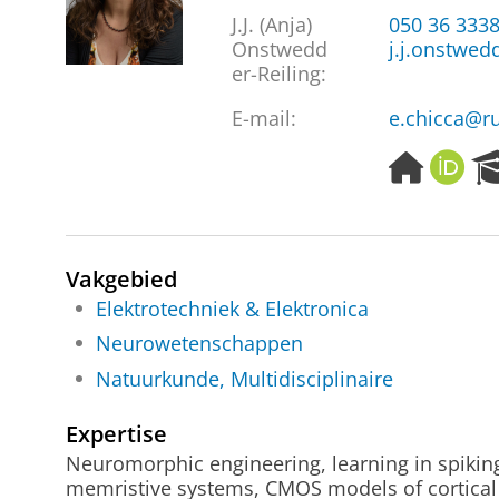
J.J. (Anja)
050 36 333
Onstwedd
j.j.onstwed
er-Reiling
:
E-mail:
e.chicca@ru
H
O
o
R
m
C
e
I
p
D
Vakgebied
a
Elektrotechniek & Elektronica
g
e
Neurowetenschappen
Natuurkunde, Multidisciplinaire
Expertise
Neuromorphic engineering, learning in spiki
memristive systems, CMOS models of cortical c