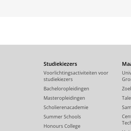
Studiekiezers
Maa
Voorlichtingsactiviteiten voor
Univ
studiekiezers
Gro
Bacheloropleidingen
Zoe
Masteropleidingen
Tal
Scholierenacademie
Sam
Cen
Summer Schools
Tec
Honours College