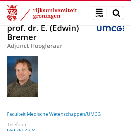
Skip
Skip
Over ons
prof. dr. E. (Edwin) Bremer
Menu
Zoek
to
to
en
Content
Navigation
zoeken
prof. dr. E. (Edwin)
Bremer
Adjunct Hoogleraar
Faculteit Medische Wetenschappen/UMCG
Telefoon:
050 361 4324