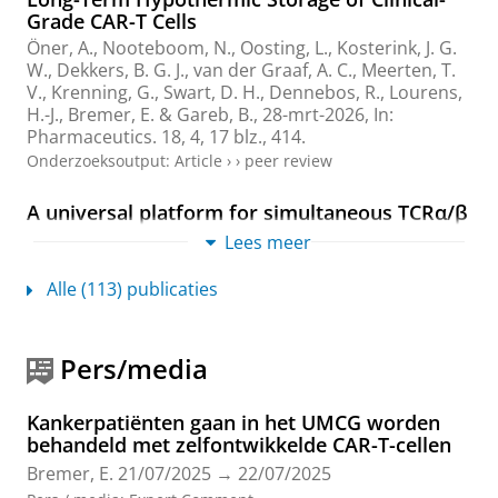
Grade CAR-T Cells
Öner, A.
, Nooteboom, N.,
Oosting, L.
,
Kosterink, J. G.
W.
,
Dekkers, B. G. J.
, van der Graaf, A. C.,
Meerten, T.
V.
,
Krenning, G.
,
Swart, D. H.
,
Dennebos, R.
,
Lourens,
H.-J.
,
Bremer, E.
&
Gareb, B.
,
28-mrt-2026
,
In:
Pharmaceutics.
18
,
4
,
17 blz.
, 414.
Onderzoeksoutput
:
Article
›
›
peer review
A universal platform for simultaneous TCRα/β
removal enables safer and more potent TCR
Lees meer
therapies and autoimmune modeling
Zanetti, G., Legut, M., Chen, A., Fathi, F., Suek, N.,
Alle (113) publicaties
Teteloshvili, N., Li, H. W., Ding, X., Traum, D.,
Kaestner, K. H., Hoang, R. E.,
Bremer, E.
, Sewell, A. K.,
Parent, A. V., Creusot, R. J., Sykes, M. & Khosravi-
Pers/media
Maharlooei, M.,
20-feb-2026
,
BioRxiv
,
36 blz.
(bioRxiv).
Onderzoeksoutput
:
Voordruk
›
Kankerpatiënten gaan in het UMCG worden
behandeld met zelfontwikkelde CAR-T-cellen
A versatile and GMP-compliant bead-based
IFN-γ potency assay for standardized quality
Bremer, E.
21/07/2025
→
22/07/2025
control and release testing of CAR-T cell drug