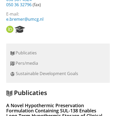
050 36 32796
(fax)
E-mail:
e.bremer@umcg.nl
O
R
R
e
C
s
I
e
D
a
Publicaties
r
c
Pers/media
h
P
Sustainable Development Goals
o
r
t
a
Publicaties
l
A Novel Hypothermic Preservation
Formulation Containing SUL-138 Enables
Long-Term Hypothermic Storage of Clinical-