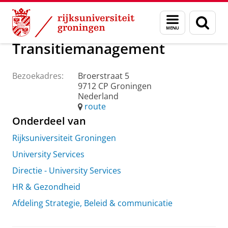
Skip
Skip
Over ons
Praktische zaken
Waar vindt u ons
Menu
Zoek
to
to
en
Content
Navigation
zoeken
Transitiemanagement
Bezoekadres:
Broerstraat 5
9712 CP Groningen
Nederland
route
Onderdeel van
Rijksuniversiteit Groningen
University Services
Directie - University Services
HR & Gezondheid
Afdeling Strategie, Beleid & communicatie