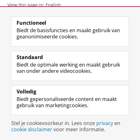
View this page in:
English
Functioneel
F
L
R
I
Y
Volg de RUG
Biedt de basisfuncties en maakt gebruik van
a
i
S
n
o
geanonimiseerde cookies.
c
n
S
s
u
e
k
-
t
T
Studiekiezers
b
e
f
a
u
Standaard
Maatschappij/bedrijven
o
d
e
g
b
Biedt de optimale werking en maakt gebruik
o
I
e
r
e
van onder andere videocookies.
Alumni
k
n
d
a
-
p
-
R
m
k
Over ons
a
p
i
-
a
g
a
j
a
n
Volledig
i
g
k
c
a
Biedt gepersonaliseerde content en maakt
Disclaimer & Copyright
Privacy
Cookies
n
i
s
c
a
gebruik van marketingcookies.
Inloggen
a
n
u
o
l
R
a
n
u
R
i
R
i
n
i
Stel je cookievoorkeur in. Lees onze
privacy
en
j
i
v
t
j
cookie disclaimer
voor meer informatie.
k
j
e
R
k