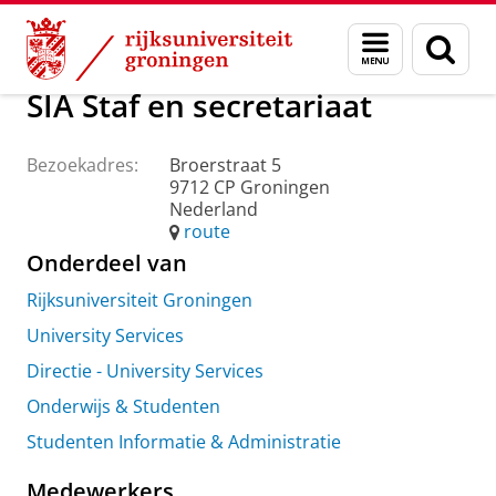
Skip
Skip
Over ons
Praktische zaken
Waar vindt u ons
Menu
Zoek
to
to
en
Content
Navigation
zoeken
SIA Staf en secretariaat
Bezoekadres:
Broerstraat 5
9712 CP Groningen
Nederland
route
Onderdeel van
Rijksuniversiteit Groningen
University Services
Directie - University Services
Onderwijs & Studenten
Studenten Informatie & Administratie
Medewerkers