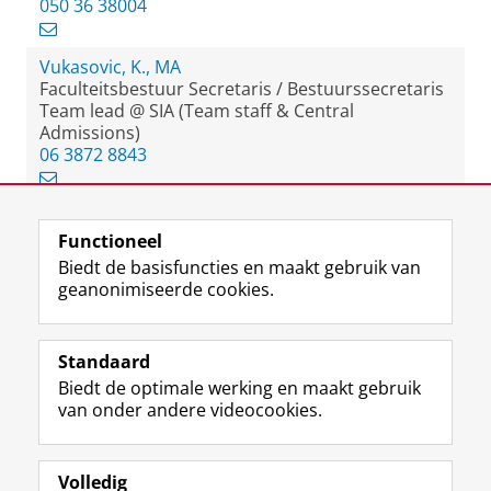
050 36 38004
Vukasovic, K., MA
Faculteitsbestuur Secretaris / Bestuurssecretaris
Team lead @ SIA (Team staff & Central
Admissions)
06 3872 8843
Functioneel
View this page in:
English
Biedt de basisfuncties en maakt gebruik van
geanonimiseerde cookies.
F
L
R
I
Y
Volg de RUG
a
i
S
n
o
Standaard
c
n
S
s
u
Biedt de optimale werking en maakt gebruik
e
k
-
t
T
Studiekiezers
van onder andere videocookies.
b
e
f
a
u
Maatschappij/bedrijven
o
d
e
g
b
o
I
e
r
e
Alumni
k
n
d
a
-
Volledig