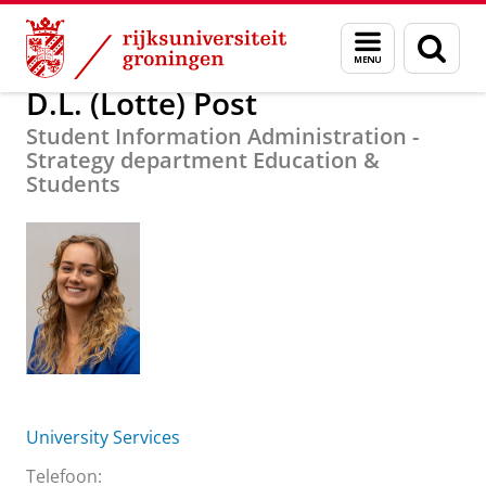
Skip
Skip
Over ons
D.L. (Lotte) Post
Menu
Zoek
to
to
en
Content
Navigation
zoeken
D.L. (Lotte) Post
Student Information Administration -
Strategy department Education &
Students
University Services
Telefoon: