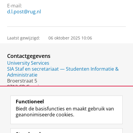
E-mail:
d.l.post@rug.nl
Laatst gewijzigd:
06 oktober 2025 10:06
Contactgegevens
University Services
SIA Staf en secretariaat — Studenten Informatie &
Administratie
Broerstraat 5
9712 CP Groningen
Nederland
Functioneel
Biedt de basisfuncties en maakt gebruik van
geanonimiseerde cookies.
F
L
R
I
Y
Volg de RUG
a
i
S
n
o