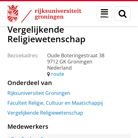
Skip
Skip
Over ons
Praktische zaken
Waar vindt u ons
Menu
Zoek
to
to
en
Content
Navigation
zoeken
Vergelijkende
Religiewetenschap
Bezoekadres:
Oude Boteringestraat 38
9712 GK Groningen
Nederland
route
Onderdeel van
Rijksuniversiteit Groningen
Faculteit Religie, Cultuur en Maatschappij
Vergelijkende Religiewetenschap
Medewerkers