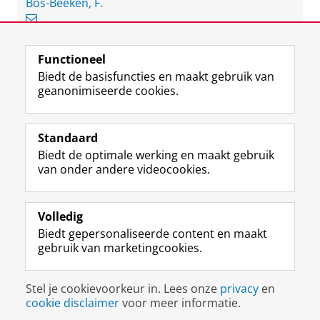
Bos-Beeken, F.
Functioneel
View this page in:
English
Biedt de basisfuncties en maakt gebruik van
geanonimiseerde cookies.
F
L
R
I
Y
Volg de RUG
a
i
S
n
o
Standaard
c
n
S
s
u
Biedt de optimale werking en maakt gebruik
e
k
-
t
T
Studiekiezers
van onder andere videocookies.
b
e
f
a
u
Maatschappij/bedrijven
o
d
e
g
b
o
I
e
r
e
Alumni
k
n
d
a
-
Volledig
p
-
R
m
k
Biedt gepersonaliseerde content en maakt
Over ons
a
p
i
-
a
gebruik van marketingcookies.
g
a
j
a
n
i
g
k
c
a
Disclaimer & Copyright
Privacy
Cookies
n
i
s
c
a
Stel je cookievoorkeur in. Lees onze
privacy
en
Inloggen
a
n
u
o
l
cookie disclaimer
voor meer informatie.
R
a
n
u
R