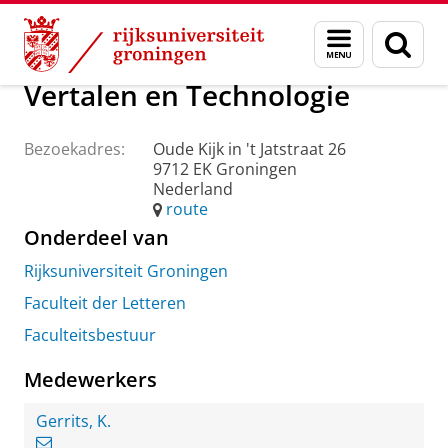
Skip
Skip
Over ons
Praktische zaken
Waar vindt u ons
Menu
Zoek
to
to
en
Content
Navigation
zoeken
Vertalen en Technologie
Bezoekadres:
Oude Kijk in 't Jatstraat 26
9712 EK Groningen
Nederland
route
Onderdeel van
Rijksuniversiteit Groningen
Faculteit der Letteren
Faculteitsbestuur
Medewerkers
Gerrits, K.