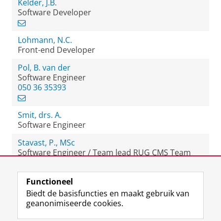
Kelder, J.B.
Software Developer
Lohmann, N.C.
Front-end Developer
Pol, B. van der
Software Engineer
050 36 35393
Smit, drs. A.
Software Engineer
Stavast, P., MSc
Software Engineer / Team lead RUG CMS Team
Functioneel
View this page in:
English
Biedt de basisfuncties en maakt gebruik van
geanonimiseerde cookies.
F
L
R
I
Y
Volg de RUG