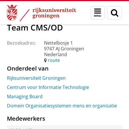
Skip
Skip
Over ons
Praktische zaken
Waar vindt u ons
Menu
Zoek
to
to
en
Content
Navigation
zoeken
Team CMS/OD
Bezoekadres:
Nettelbosje 1
9747 AJ Groningen
Nederland
route
Onderdeel van
Rijksuniversiteit Groningen
Centrum voor Informatie Technologie
Managing Board
Domein Organisatiesystemen mens en organisatie
Medewerkers