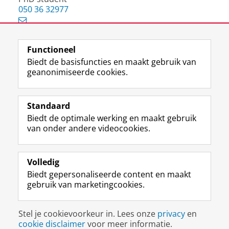
050 36 32977
Functioneel
View this page in:
English
Biedt de basisfuncties en maakt gebruik van
geanonimiseerde cookies.
F
L
R
I
Y
Volg de RUG
a
i
S
n
o
Standaard
c
n
S
s
u
Biedt de optimale werking en maakt gebruik
e
k
-
t
T
Studiekiezers
van onder andere videocookies.
b
e
f
a
u
Maatschappij/bedrijven
o
d
e
g
b
o
I
e
r
e
Alumni
k
n
d
a
-
Volledig
p
-
R
m
k
Biedt gepersonaliseerde content en maakt
Over ons
a
p
i
-
a
gebruik van marketingcookies.
g
a
j
a
n
i
g
k
c
a
Disclaimer & Copyright
Privacy
Cookies
n
i
s
c
a
Stel je cookievoorkeur in. Lees onze
privacy
en
Inloggen
a
n
u
o
l
cookie disclaimer
voor meer informatie.