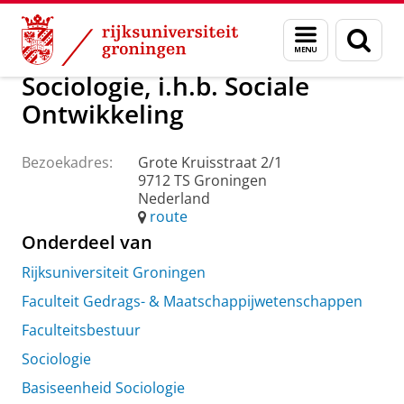
Skip
Skip
Over ons
Praktische zaken
Waar vindt u ons
Menu
Zoek
to
to
en
Content
Navigation
zoeken
Sociologie, i.h.b. Sociale
Ontwikkeling
Bezoekadres:
Grote Kruisstraat 2/1
9712 TS Groningen
Nederland
route
Onderdeel van
Rijksuniversiteit Groningen
Faculteit Gedrags- & Maatschappijwetenschappen
Faculteitsbestuur
Sociologie
Basiseenheid Sociologie