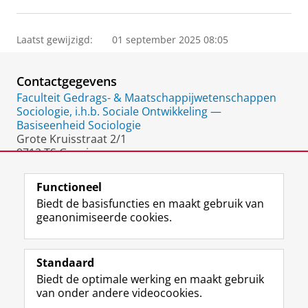
Laatst gewijzigd:
01 september 2025 08:05
Contactgegevens
Faculteit Gedrags- & Maatschappijwetenschappen
Sociologie, i.h.b. Sociale Ontwikkeling —
Basiseenheid Sociologie
Grote Kruisstraat 2/1
9712 TS Groningen
Nederland
Functioneel
Biedt de basisfuncties en maakt gebruik van
geanonimiseerde cookies.
F
L
R
I
Y
Volg de RUG
a
i
S
n
o
Standaard
c
n
S
s
u
Biedt de optimale werking en maakt gebruik
e
k
-
t
T
Studiekiezers
van onder andere videocookies.
b
e
f
a
u