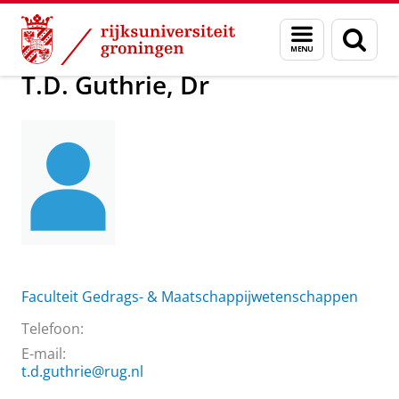
Skip
Skip
Over ons
T.D. Guthrie, Dr
Menu
Zoek
to
to
en
Content
Navigation
zoeken
T.D. Guthrie, Dr
Faculteit Gedrags- & Maatschappijwetenschappen
Telefoon:
E-mail:
t.d.guthrie@rug.nl