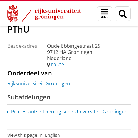
Skip
Skip
Over ons
Praktische zaken
Waar vindt u ons
Menu
Zoek
to
to
en
Content
Navigation
zoeken
PThU
Bezoekadres:
Oude Ebbingestraat 25
9712 HA Groningen
Nederland
route
Onderdeel van
Rijksuniversiteit Groningen
Subafdelingen
Protestantse Theologische Universiteit Groningen
View this page in:
English