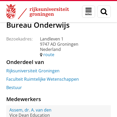
Skip
Skip
Over ons
Praktische zaken
Waar vindt u ons
Menu
Zoek
to
to
en
Content
Navigation
zoeken
Bureau Onderwijs
Bezoekadres:
Landleven 1
9747 AD Groningen
Nederland
route
Onderdeel van
Rijksuniversiteit Groningen
Faculteit Ruimtelijke Wetenschappen
Bestuur
Medewerkers
Assem, dr. A. van den
Vice Dean Education