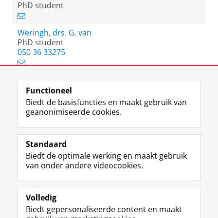
PhD student
Weringh, drs. G. van
PhD student
050 36 33275
Functioneel
View this page in:
English
Biedt de basisfuncties en maakt gebruik van
geanonimiseerde cookies.
F
L
R
I
Y
Volg de RUG
a
i
S
n
o
Standaard
c
n
S
s
u
Biedt de optimale werking en maakt gebruik
e
k
-
t
T
Studiekiezers
van onder andere videocookies.
b
e
f
a
u
Maatschappij/bedrijven
o
d
e
g
b
o
I
e
r
e
Alumni
k
n
d
a
-
Volledig
p
-
R
m
k
Biedt gepersonaliseerde content en maakt
Over ons
a
p
i
-
a