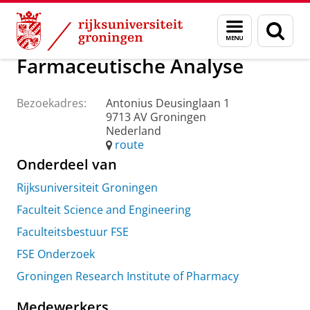
Skip
Skip
Over ons
Praktische zaken
Waar vindt u ons
Menu
Zoek
to
to
en
Content
Navigation
zoeken
Farmaceutische Analyse
Bezoekadres:
Antonius Deusinglaan 1
9713 AV Groningen
Nederland
route
Onderdeel van
Rijksuniversiteit Groningen
Faculteit Science and Engineering
Faculteitsbestuur FSE
FSE Onderzoek
Groningen Research Institute of Pharmacy
Medewerkers