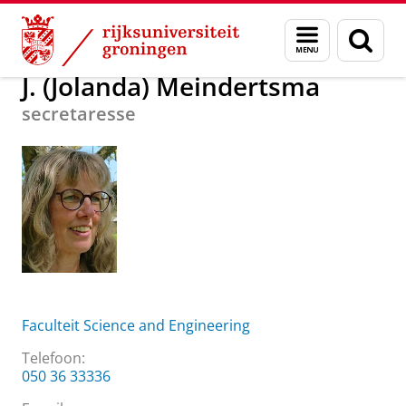
Skip
Skip
Over ons
J. (Jolanda) Meindertsma
Menu
Zoek
to
to
en
Content
Navigation
zoeken
J. (Jolanda) Meindertsma
secretaresse
Faculteit Science and Engineering
Telefoon:
050 36 33336