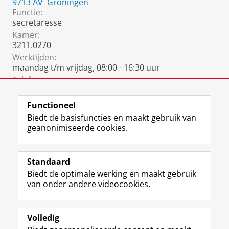
9713 AV
Groningen
Functie:
secretaresse
Kamer:
3211.0270
Werktijden:
maandag t/m vrijdag, 08:00 - 16:30 uur
Telefoon:
050 36 33336
Functioneel
Biedt de basisfuncties en maakt gebruik van
geanonimiseerde cookies.
F
L
R
I
Y
Volg de RUG
a
i
S
n
o
Standaard
c
n
S
s
u
Biedt de optimale werking en maakt gebruik
e
k
-
t
T
Studiekiezers
van onder andere videocookies.
b
e
f
a
u
Maatschappij/bedrijven
o
d
e
g
b
o
I
e
r
e
Alumni
k
n
d
a
-
Volledig
p
-
R
m
k