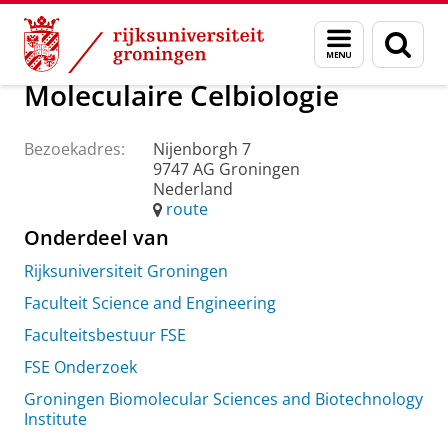
Skip
Skip
Over ons
Praktische zaken
Waar vindt u ons
Menu
Zoek
to
to
en
Content
Navigation
zoeken
Moleculaire Celbiologie
Bezoekadres:
Nijenborgh 7
9747 AG Groningen
Nederland
route
Onderdeel van
Rijksuniversiteit Groningen
Faculteit Science and Engineering
Faculteitsbestuur FSE
FSE Onderzoek
Groningen Biomolecular Sciences and Biotechnology
Institute