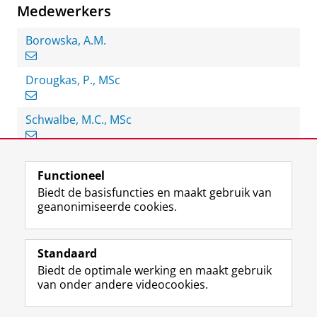
Medewerkers
Borowska, A.M.
Drougkas, P., MSc
Schwalbe, M.C., MSc
Functioneel
View this page in:
English
Biedt de basisfuncties en maakt gebruik van
geanonimiseerde cookies.
F
L
R
I
Y
Volg de RUG
a
i
S
n
o
Standaard
c
n
S
s
u
Biedt de optimale werking en maakt gebruik
e
k
-
t
T
Studiekiezers
van onder andere videocookies.
b
e
f
a
u
Maatschappij/bedrijven
o
d
e
g
b
o
I
e
r
e