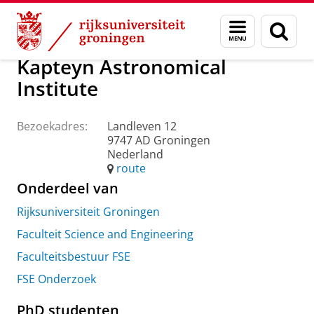
Skip
Skip
Over ons
Praktische zaken
Waar vindt u ons
Menu
Zoek
to
to
en
Content
Navigation
zoeken
Kapteyn Astronomical
Institute
Bezoekadres:
Landleven 12
9747 AD Groningen
Nederland
route
Onderdeel van
Rijksuniversiteit Groningen
Faculteit Science and Engineering
Faculteitsbestuur FSE
FSE Onderzoek
PhD studenten