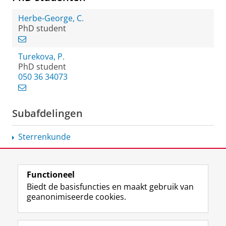
Herbe-George, C.
PhD student
Turekova, P.
PhD student
050 36 34073
Subafdelingen
Sterrenkunde
Functioneel
View this page in:
English
Biedt de basisfuncties en maakt gebruik van
geanonimiseerde cookies.
F
L
R
I
Y
Volg de RUG
a
i
S
n
o