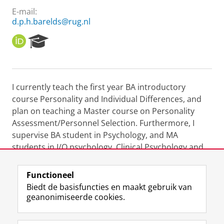
E-mail:
d.p.h.barelds@rug.nl
O
R
R
e
C
s
I
e
D
a
I currently teach the first year BA introductory
r
course Personality and Individual Differences, and
c
h
plan on teaching a Master course on Personality
P
Assessment/Personnel Selection. Furthermore, I
o
supervise BA student in Psychology, and MA
r
students in I/O psychology, Clinical Psychology and
t
Social Psychology.
a
l
Functioneel
Laatst gewijzigd:
25 juni 2022 12:26
Biedt de basisfuncties en maakt gebruik van
geanonimiseerde cookies.
F
L
R
I
Y
Volg de RUG