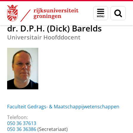
Skip
Skip
Over ons
dr. D.P.H. (Dick) Barelds
Menu
Zoek
to
to
en
Content
Navigation
zoeken
dr. D.P.H. (Dick) Barelds
Universitair Hoofddocent
Faculteit Gedrags- & Maatschappijwetenschappen
Telefoon:
050 36 37613
050 36 36386
(Secretariaat)