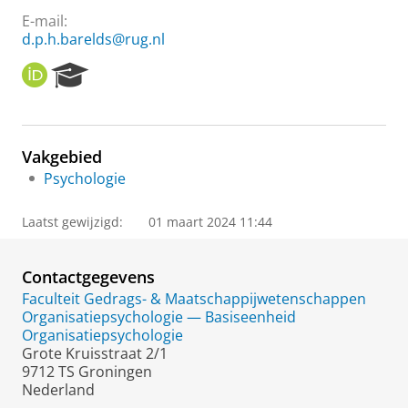
E-mail:
d.p.h.barelds@rug.nl
O
R
R
e
C
s
I
e
D
a
Vakgebied
r
Psychologie
c
h
P
Laatst gewijzigd:
01 maart 2024 11:44
o
r
t
Contactgegevens
a
Faculteit Gedrags- & Maatschappijwetenschappen
l
Organisatiepsychologie — Basiseenheid
Organisatiepsychologie
Grote Kruisstraat 2/1
9712 TS Groningen
Nederland