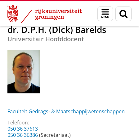
Skip
Skip
Over ons
dr. D.P.H. (Dick) Barelds
Menu
Zoek
to
to
en
Content
Navigation
zoeken
dr. D.P.H. (Dick) Barelds
Universitair Hoofddocent
Faculteit Gedrags- & Maatschappijwetenschappen
Telefoon:
050 36 37613
050 36 36386
(Secretariaat)