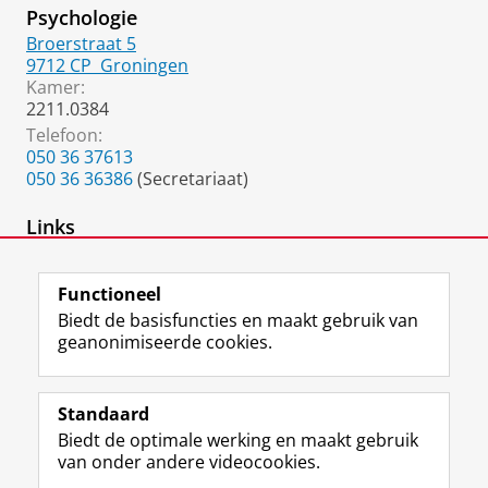
Psychologie
Broerstraat 5
9712 CP
Groningen
Kamer:
2211.0384
Telefoon:
050 36 37613
050 36 36386
(Secretariaat)
Links
Expertisegroep Organisatiepsychologie
Functioneel
Biedt de basisfuncties en maakt gebruik van
geanonimiseerde cookies.
F
L
R
I
Y
Volg de RUG
a
i
S
n
o
Standaard
c
n
S
s
u
Biedt de optimale werking en maakt gebruik
e
k
-
t
T
Studiekiezers
van onder andere videocookies.
b
e
f
a
u
Maatschappij/bedrijven