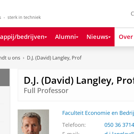
C
s - sterk in techniek
appij/bedrijven
Alumni
Nieuws
Over
ndt u ons
D.J. (David) Langley, Prof
D.J. (David) Langley, Pro
Full Professor
Faculteit Economie en Bedri
Telefoon:
050 36 371