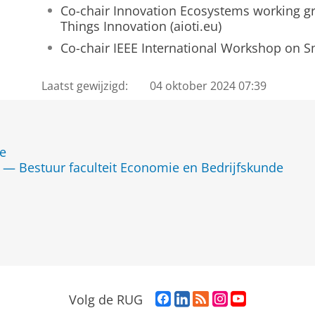
Co-chair Innovation Ecosystems working gro
Things Innovation (aioti.eu)
Co-chair IEEE International Workshop on 
Laatst gewijzigd:
04 oktober 2024 07:39
de
— Bestuur faculteit Economie en Bedrijfskunde
F
L
R
I
Y
Volg de RUG
a
i
S
n
o