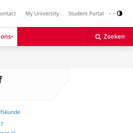
ontact
My University
Student Portal
Contr
Nederlands
English
 ons
Zoeken
f
jfskunde
47