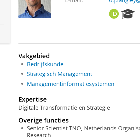
E-mail:
d.j.langley
O
R
R
e
C
s
I
e
D
a
r
c
Vakgebied
h
Bedrijfskunde
P
Strategisch Management
o
r
Managementinformatiesystemen
t
a
Expertise
l
Digitale Transformatie en Strategie
Overige functies
Senior Scientist TNO, Netherlands Organisat
Research