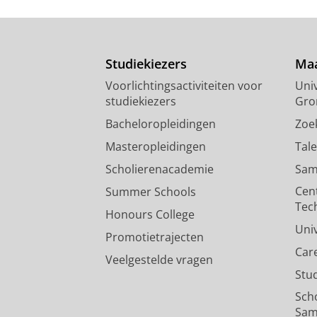
Studiekiezers
Maa
Voorlichtingsactiviteiten voor
Univ
studiekiezers
Gro
Bacheloropleidingen
Zoe
Masteropleidingen
Tal
Scholierenacademie
Sam
Cen
Summer Schools
Tec
Honours College
Uni
Promotietrajecten
Car
Veelgestelde vragen
Stu
Sch
Sam