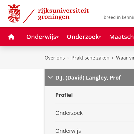
Skip
Skip
to
to
Content
Navigation
breed in kenni
Home
Onderwijs
Onderzoek
Maatsch
Over ons
Praktische zaken
Waar vi
D.J. (David) Langley, Prof
Profiel
Onderzoek
Onderwijs