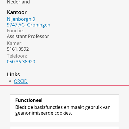
Nederland
Kantoor
Nijenborgh 9
9747 AG
Groningen
Functie:
Assistant Professor
Kamer:
5161.0592
Telefoon:
050 36 36920
Links
ORCID
Homepage
Functioneel
Biedt de basisfuncties en maakt gebruik van
geanonimiseerde cookies.
F
L
R
I
Y
Volg de RUG
a
i
S
n
o