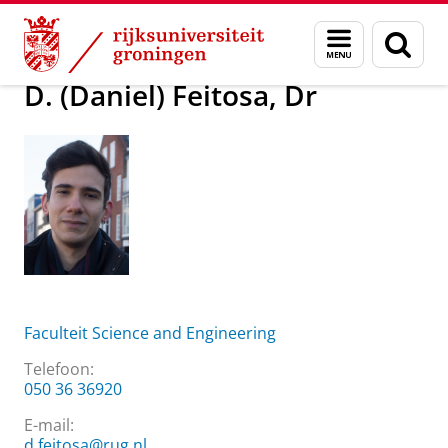
Skip
Skip
Over ons
D. (Daniel) Feitosa, Dr
Menu
Zoek
to
to
en
Content
Navigation
zoeken
D. (Daniel) Feitosa, Dr
Faculteit Science and Engineering
Telefoon:
050 36 36920
E-mail:
d.feitosa@rug.nl