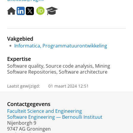
H
L
T
O
R
o
i
w
R
e
m
n
i
C
s
e
k
t
I
e
p
e
t
D
a
Vakgebied
a
d
e
r
g
I
r
c
Informatica, Programmatuurontwikkeling
e
n
h
P
Expertise
o
Software quality, Source code analysis, Mining
r
Software Repositories, Software architecture
t
a
Laatst gewijzigd:
01 maart 2024 12:51
l
Contactgegevens
Faculteit Science and Engineering
Software Engineering — Bernoulli Instituut
Nijenborgh 9
9747 AG Groningen