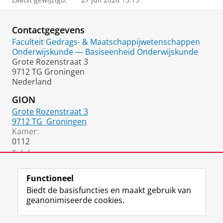
Contactgegevens
Faculteit Gedrags- & Maatschappijwetenschappen
Onderwijskunde — Basiseenheid Onderwijskunde
Grote Rozenstraat 3
9712 TG Groningen
Nederland
GION
Grote Rozenstraat 3
9712 TG
Groningen
Kamer:
0112
Telefoon:
050 36 39609
Functioneel
Biedt de basisfuncties en maakt gebruik van
geanonimiseerde cookies.
F
L
R
I
Y
Volg de RUG