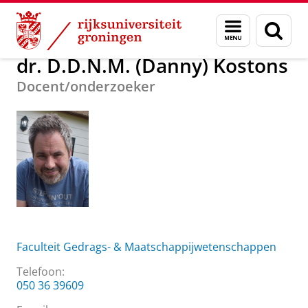
Skip
Skip
Over ons
dr. D.D.N.M. (Danny) Kostons
Menu
Zoek
to
to
en
Content
Navigation
zoeken
dr. D.D.N.M. (Danny) Kostons
Docent/onderzoeker
Faculteit Gedrags- & Maatschappijwetenschappen
Telefoon:
050 36 39609