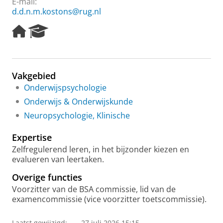
E-mail:
d.d.n.m.kostons@rug.nl
H
R
o
e
m
s
e
e
p
a
Vakgebied
a
r
Onderwijspsychologie
g
c
e
h
Onderwijs & Onderwijskunde
P
Neuropsychologie, Klinische
o
r
Expertise
t
a
Zelfregulerend leren, in het bijzonder kiezen en
l
evalueren van leertaken.
Overige functies
Voorzitter van de BSA commissie, lid van de
examencommissie (vice voorzitter toetscommissie).
Laatst gewijzigd:
27 juli 2026 15:15