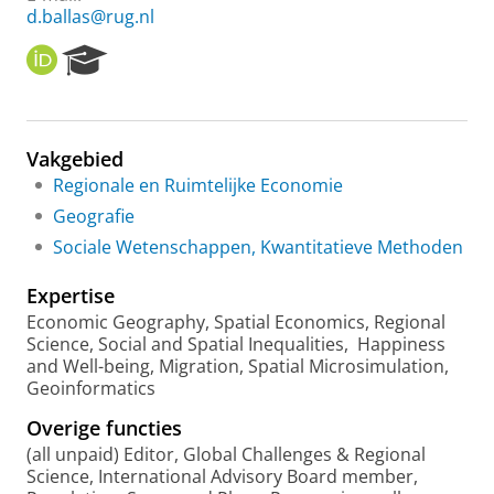
d.ballas@rug.nl
O
R
R
e
C
s
I
e
D
a
Vakgebied
r
Regionale en Ruimtelijke Economie
c
h
Geografie
P
Sociale Wetenschappen, Kwantitatieve Methoden
o
r
Expertise
t
a
Economic Geography, Spatial Economics, Regional
l
Science, Social and Spatial Inequalities, Happiness
and Well-being, Migration, Spatial Microsimulation,
Geoinformatics
Overige functies
(all unpaid) Editor, Global Challenges & Regional
Science, International Advisory Board member,