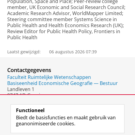
Population, Space and Place; Peer-review college
member, UK Economic and Social Research Council;
Academic Research Advisor, WorldMapper Limited;
Steering committee member Systems Science in
Public Health and Health Economics Research (UK);
Review Editor for Public Health Policy, Frontiers in
Public Health
Laatst gewijzigd:
06 augustus 2026 07:39
Contactgegevens
Faculteit Ruimtelijke Wetenschappen
Basiseenheid Economische Geografie — Bestuur
Landleven 1
9747 AD Groningen
Nederland
Functioneel
Biedt de basisfuncties en maakt gebruik van
geanonimiseerde cookies.
F
L
R
I
Y
Volg de RUG