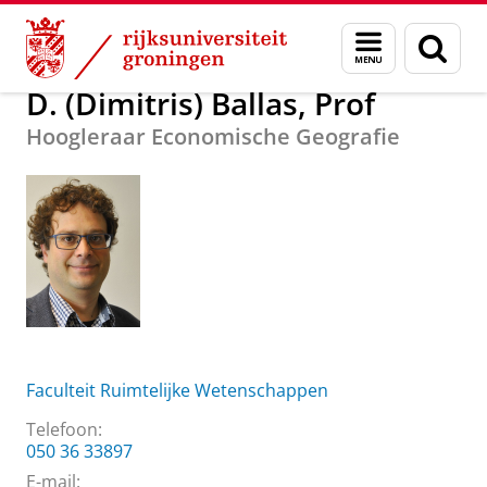
Skip
Skip
Over ons
D. (Dimitris) Ballas, Prof
Menu
Zoek
to
to
en
Content
Navigation
zoeken
D. (Dimitris) Ballas, Prof
Hoogleraar Economische Geografie
Faculteit Ruimtelijke Wetenschappen
Telefoon:
050 36 33897
E-mail: