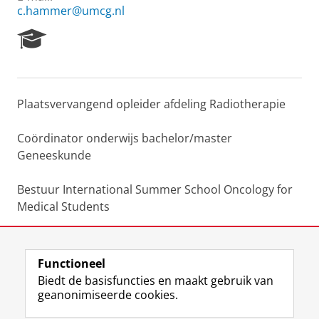
c.hammer@umcg.nl
R
e
s
e
a
Plaatsvervangend opleider afdeling Radiotherapie
r
c
h
Coördinator onderwijs bachelor/master
P
Geneeskunde
o
r
Bestuur International Summer School Oncology for
t
Medical Students
a
l
Lid Onderwijscommissie NVRO
Functioneel
Laatst gewijzigd:
25 juni 2022 08:56
Biedt de basisfuncties en maakt gebruik van
geanonimiseerde cookies.