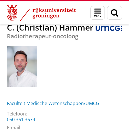
Skip
Skip
Over ons
C. (Christian) Hammer
Menu
Zoek
to
to
en
Content
Navigation
zoeken
C. (Christian) Hammer
Radiotherapeut-oncoloog
Faculteit Medische Wetenschappen/UMCG
Telefoon:
050 361 3674
E-mail: