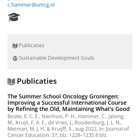
c.hammer@umcg.nl
R
e
s
e
a
Publicaties
r
c
Sustainable Development Goals
h
P
o
r
Publicaties
t
a
The Summer School Oncology Groningen:
l
Improving a Successful International Course
by Refining the Old, Maintaining What's Good
Boske, E. C. E.,
Nienhuis, P. H.
,
Hammer, C.
,
Jalving,
M.
,
Kruyt, F. A. E.
, de Vries, J.,
Roodenburg, J. L. N.
,
Metman, M. J. H.
&
Kruijff, S.
,
aug-2022
,
In:
Journal of
Cancer Education.
37
,
blz. 1228–1235
8 blz.