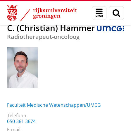
Skip
Skip
Over ons
C. (Christian) Hammer
Menu
Zoek
to
to
en
Content
Navigation
zoeken
C. (Christian) Hammer
Radiotherapeut-oncoloog
Faculteit Medische Wetenschappen/UMCG
Telefoon:
050 361 3674
E-mail: