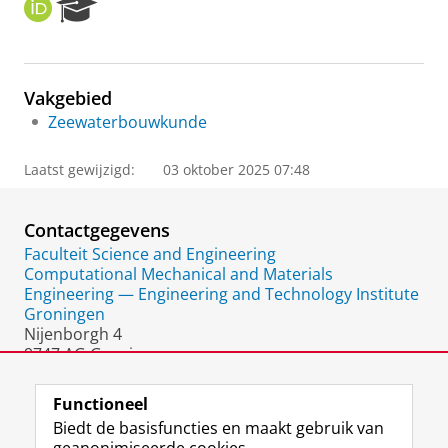
O
R
R
e
C
s
I
e
D
a
Vakgebied
r
Zeewaterbouwkunde
c
h
P
Laatst gewijzigd:
03 oktober 2025 07:48
o
r
t
Contactgegevens
a
Faculteit Science and Engineering
l
Computational Mechanical and Materials
Engineering — Engineering and Technology Institute
Groningen
Nijenborgh 4
9747 AG Groningen
Nederland
Functioneel
Biedt de basisfuncties en maakt gebruik van