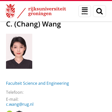
Skip
Skip
Over ons
C. (Chang) Wang
Menu
Zoek
to
to
en
Content
Navigation
zoeken
C. (Chang) Wang
Faculteit Science and Engineering
Telefoon:
E-mail:
c.wang@rug.nl