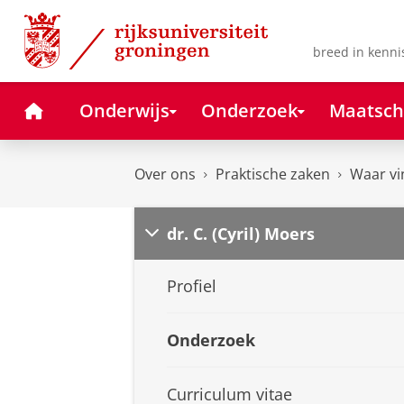
Skip
Skip
to
to
Content
Navigation
breed in kenni
Home
Onderwijs
Onderzoek
Maatsch
Over ons
Praktische zaken
Waar vi
dr. C. (Cyril) Moers
Profiel
Onderzoek
Curriculum vitae