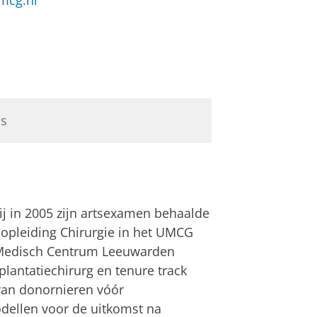
mcg.nl
ls
ij in 2005 zijn artsexamen behaalde
 opleiding Chirurgie in het UMCG
en Medisch Centrum Leeuwarden
lantatiechirurg en tenure track
van donornieren vóór
dellen voor de uitkomst na