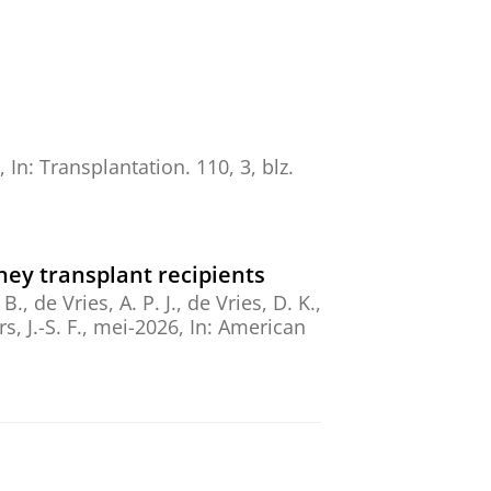
,
In:
Transplantation.
110
,
3
,
blz.
ney transplant recipients
., de Vries, A. P. J., de Vries, D. K.,
, J.-S. F.
,
mei-2026
,
In:
American
inistration of Holmium
der MR Imaging
., Roosen, J., Arranja, A. G.,
van den