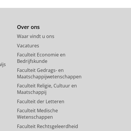
lz. 93-107
15 blz.
antransplantatie
rgan perfusion
Over ons
g, R.,
dec-2025
,
In:
Nature Reviews
Waar vindt u ons
Vacatures
Faculteit Economie en
Bedrijfskunde
ijs
Faculteit Gedrags- en
Maatschappijwetenschappen
Faculteit Religie, Cultuur en
Maatschappij
Faculteit der Letteren
Faculteit Medische
Wetenschappen
Faculteit Rechtsgeleerdheid