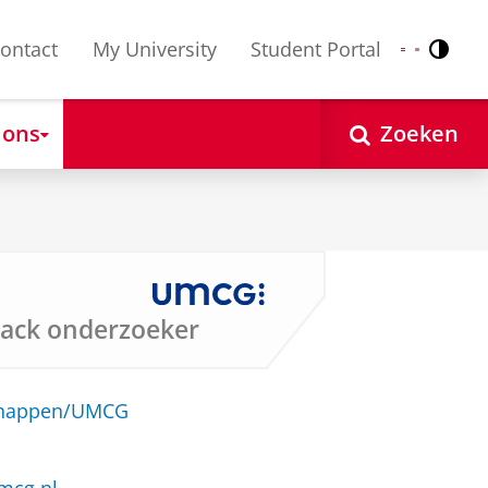
ontact
My University
Student Portal
Contr
Nederlands
English
 ons
Zoeken
rack onderzoeker
schappen/UMCG