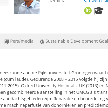
E-mail:
c.moers@u
O
R
R
e
C
s
I
e
D
a
r
Pers/media
Sustainable Development Goa
c
h
P
o
r
t
eneeskunde aan de Rijksuniversiteit Groningen waar h
a
l
 (cum laude). Gedurende 2008 – 2015 volgde hij zijn
(2011-2015), Oxford University Hospitals, UK (2013) 
 een gecombineerde aanstelling in het UMCG als transp
e aandachtsgebieden zijn: Reparatie en beoordeling 
rme machineperfusie van donornieren en predictiemo