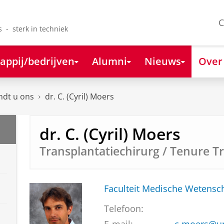
C
s - sterk in techniek
appij/bedrijven
Alumni
Nieuws
Over
ndt u ons
dr. C. (Cyril) Moers
dr. C. (Cyril) Moers
Transplantatiechirurg / Tenure T
Faculteit Medische Weten
Telefoon: