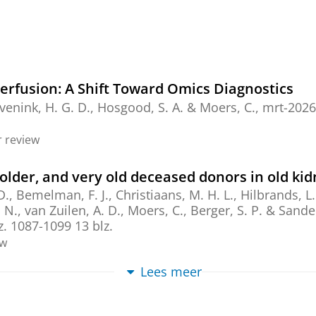
erfusion: A Shift Toward Omics Diagnostics
venink, H. G. D.
, Hosgood, S. A. &
Moers, C.
,
mrt-2026
 review
lder, and very old deceased donors in old kid
D.
, Bemelman, F. J., Christiaans, M. H. L., Hilbrands, L. B
. N., van Zuilen, A. D.,
Moers, C.
,
Berger, S. P.
&
Sanders
z. 1087-1099
13 blz.
ew
Lees meer
terial Radioembolization after Fractional Adm
fused Human Tumor-Bearing Liver Explants un
inga, V. A.
, Snoeijink, T. J., Gerritsen, A., Boswinkel, M