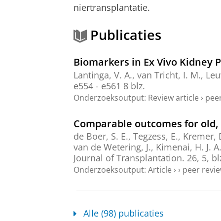
niertransplantatie.
Publicaties
Biomarkers in Ex Vivo Kidney P
Lantinga, V. A.
,
van Tricht, I. M.
,
Leu
e554 - e561
8 blz.
Onderzoeksoutput
:
Review article
›
peer
Comparable outcomes for old, o
de Boer, S. E.
,
Tegzess, E.
,
Kremer, 
van de Wetering, J., Kimenai, H. J. A
Journal of Transplantation.
26
,
5
,
bl
Onderzoeksoutput
:
Article
›
›
peer revi
Dose Heterogeneity in Transar
Microspheres: A Study in Per
Alle (98) publicaties
van den Brekel, A., de Vries, K.,
Lant