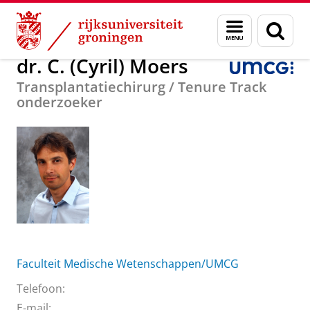
Skip
Skip
Over ons
dr. C. (Cyril) Moers
Menu
Zoek
to
to
en
Content
Navigation
zoeken
dr. C. (Cyril) Moers
Transplantatiechirurg / Tenure Track
onderzoeker
Faculteit Medische Wetenschappen/UMCG
Telefoon:
E-mail: