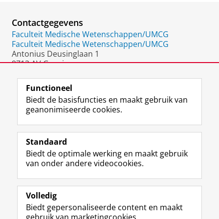
Contactgegevens
Faculteit Medische Wetenschappen/UMCG
Faculteit Medische Wetenschappen/UMCG
Antonius Deusinglaan 1
9713 AV Groningen
Nederland
Functioneel
Biedt de basisfuncties en maakt gebruik van
geanonimiseerde cookies.
F
L
R
I
Y
Volg de RUG
a
i
S
n
o
Standaard
c
n
S
s
u
Biedt de optimale werking en maakt gebruik
e
k
-
t
T
Studiekiezers
van onder andere videocookies.
b
e
f
a
u
Maatschappij/bedrijven
o
d
e
g
b
o
I
e
r
e
Alumni
k
n
d
a
-
Volledig
p
-
R
m
k
Biedt gepersonaliseerde content en maakt
Over ons
a
p
i
-
a
gebruik van marketingcookies.