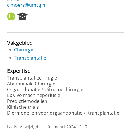
c.moers@umcg.nl
O
R
R
e
C
s
I
e
D
a
Vakgebied
r
Chirurgie
c
h
Transplantatie
P
o
Expertise
r
Transplantatiechirugie
t
Abdominale Chirurgie
a
Orgaandonatie / Uitnamechirurgie
l
Ex vivo machineperfusie
Predictiemodellen
Klinische trials
Diermodellen voor orgaandonatie / -transplantatie
Laatst gewijzigd:
01 maart 2024 12:17