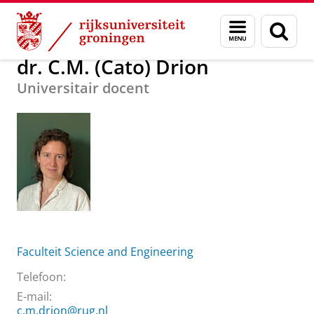
Skip
Skip
Over ons
dr. C.M. (Cato) Drion
Menu
Zoek
to
to
en
Content
Navigation
zoeken
dr. C.M. (Cato) Drion
Universitair docent
Faculteit Science and Engineering
Telefoon:
E-mail:
c.m.drion@rug.nl