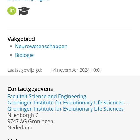
O
R
R
e
C
s
I
e
D
a
Vakgebied
r
Neurowetenschappen
c
h
Biologie
P
o
Laatst gewijzigd:
14 november 2024 10:01
r
t
a
Contactgegevens
l
Faculteit Science and Engineering
Groningen Institute for Evolutionary Life Sciences —
Groningen Institute for Evolutionary Life Sciences
Nijenborgh 7
9747 AG Groningen
Nederland