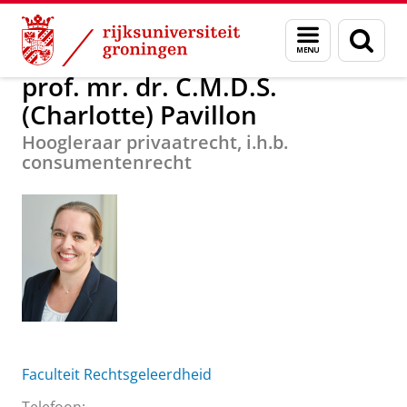
Skip
Skip
prof. mr. dr. C.M.D.S. (Charlotte) Pavillon
Menu
Zoek
to
to
en
Content
Navigation
zoeken
prof. mr. dr. C.M.D.S.
(Charlotte) Pavillon
Hoogleraar privaatrecht, i.h.b.
consumentenrecht
Faculteit Rechtsgeleerdheid