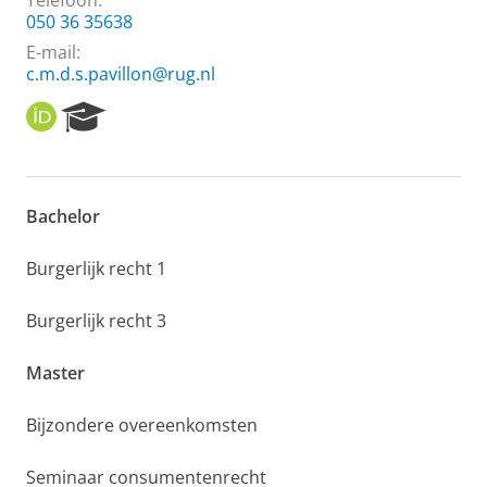
Telefoon:
050 36 35638
E-mail:
c.m.d.s.pavillon@rug.nl
O
R
R
e
C
s
I
e
D
a
Bachelor
r
c
h
Burgerlijk recht 1
P
o
Burgerlijk recht 3
r
t
Master
a
l
Bijzondere overeenkomsten
Seminaar consumentenrecht