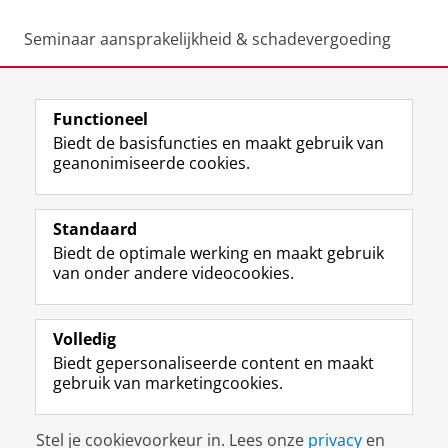
Seminaar aansprakelijkheid & schadevergoeding
Scriptie als vak
Functioneel
Laatst gewijzigd:
12 juli 2026 10:59
Biedt de basisfuncties en maakt gebruik van
geanonimiseerde cookies.
F
L
R
I
Y
Volg de RUG
a
i
S
n
o
Standaard
c
n
S
s
u
Biedt de optimale werking en maakt gebruik
e
k
-
t
T
Studiekiezers
van onder andere videocookies.
b
e
f
a
u
Maatschappij/bedrijven
o
d
e
g
b
o
I
e
r
e
Alumni
k
n
d
a
-
Volledig
p
-
R
m
k
Biedt gepersonaliseerde content en maakt
Over ons
a
p
i
-
a
gebruik van marketingcookies.
g
a
j
a
n
i
g
k
c
a
Disclaimer & Copyright
Privacy
Cookies
n
i
s
c
a
Stel je cookievoorkeur in. Lees onze
privacy
en