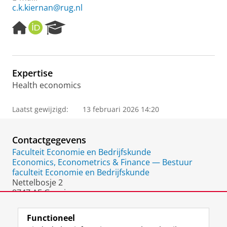
c.k.kiernan@rug.nl
H
O
R
o
R
e
m
C
s
e
I
e
p
D
a
Expertise
a
r
Health economics
g
c
e
h
P
Laatst gewijzigd:
13 februari 2026 14:20
o
r
t
Contactgegevens
a
Faculteit Economie en Bedrijfskunde
l
Economics, Econometrics & Finance — Bestuur
faculteit Economie en Bedrijfskunde
Nettelbosje 2
9747 AE Groningen
Nederland
Functioneel