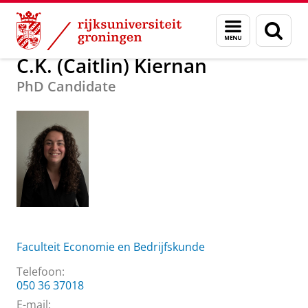
Skip
Skip
Over ons
C.K. (Caitlin) Kiernan
Menu
Zoek
to
to
en
Content
Navigation
zoeken
C.K. (Caitlin) Kiernan
PhD Candidate
Faculteit Economie en Bedrijfskunde
Telefoon:
050 36 37018
E-mail: