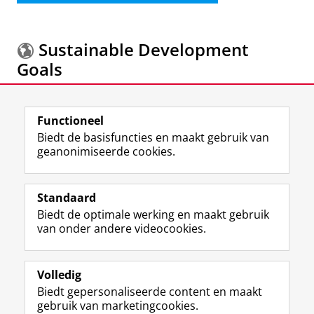
Sustainable Development
Goals
Meer informatie over de
Sustainable Development
Functioneel
Goals.
Biedt de basisfuncties en maakt gebruik van
geanonimiseerde cookies.
F
L
R
I
Y
Volg de RUG
a
i
S
n
o
Standaard
c
n
S
s
u
Biedt de optimale werking en maakt gebruik
e
k
-
t
T
Studiekiezers
van onder andere videocookies.
b
e
f
a
u
Maatschappij/bedrijven
o
d
e
g
b
o
I
e
r
e
Alumni
k
n
d
a
-
Volledig
p
-
R
m
k
Biedt gepersonaliseerde content en maakt
Over ons
a
p
i
-
a
gebruik van marketingcookies.