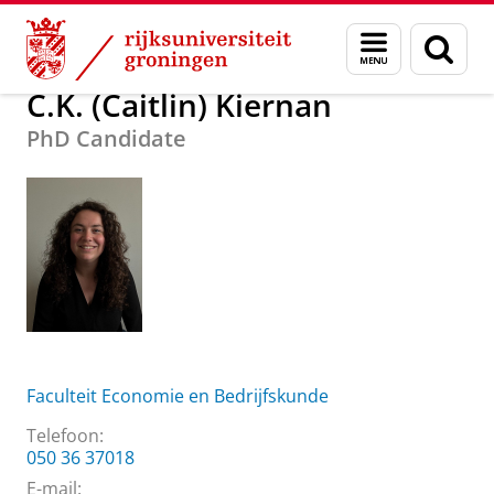
Skip
Skip
Over ons
C.K. (Caitlin) Kiernan
Menu
Zoek
to
to
en
Content
Navigation
zoeken
C.K. (Caitlin) Kiernan
PhD Candidate
Faculteit Economie en Bedrijfskunde
Telefoon:
050 36 37018
E-mail: