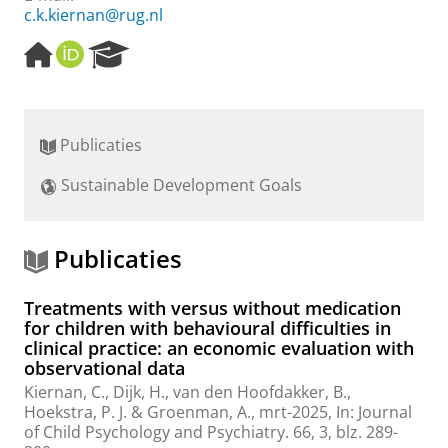
c.k.kiernan@rug.nl
H
O
R
o
R
e
m
C
s
e
I
e
p
D
a
Publicaties
a
r
g
c
Sustainable Development Goals
e
h
P
o
r
Publicaties
t
a
Treatments with versus without medication
l
for children with behavioural difficulties in
clinical practice: an economic evaluation with
observational data
Kiernan, C.
,
Dijk, H.
,
van den Hoofdakker, B.
,
Hoekstra, P. J.
&
Groenman, A.
,
mrt-2025
,
In:
Journal
of Child Psychology and Psychiatry.
66
,
3
,
blz. 289-