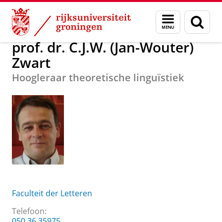
Skip
Skip
Over ons
prof. dr. C.J.W. (Jan-Wouter) Zwart
Menu
Zoek
to
to
en
Content
Navigation
zoeken
prof. dr. C.J.W. (Jan-Wouter)
Zwart
Hoogleraar theoretische linguïstiek
Faculteit der Letteren
Telefoon:
050 36 35975