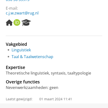
E-mail:
c.j.w.zwart@rug.nl
H
O
R
o
R
e
m
C
s
e
I
e
p
D
a
Vakgebied
a
r
Linguïstiek
g
c
e
h
Taal & Taalwetenschap
P
o
Expertise
r
Theoretische linguïstiek, syntaxis, taaltypologie
t
a
Overige functies
l
Nevenwerkzaamheden: geen
Laatst gewijzigd:
01 maart 2024 11:41