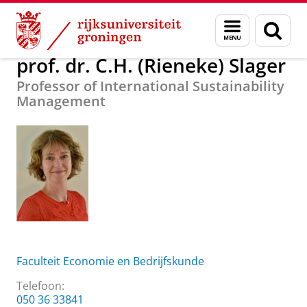
Skip
Skip
Over ons
prof. dr. C.H. (Rieneke) Slager
Menu
Zoek
to
to
en
Content
Navigation
zoeken
prof. dr. C.H. (Rieneke) Slager
Professor of International Sustainability
Management
Faculteit Economie en Bedrijfskunde
Telefoon:
050 36 33841