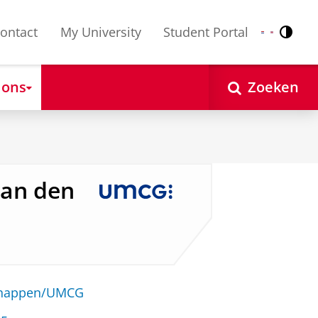
ontact
My University
Student Portal
Contr
Nederlands
English
 ons
Zoeken
 van den
schappen/UMCG