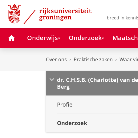
Skip
Skip
to
to
Content
Navigation
breed in kenni
Home
Onderwijs
Onderzoek
Maatsch
Over ons
Praktische zaken
Waar vi
dr. C.H.S.B. (Charlotte) van d
Berg
Profiel
Onderzoek