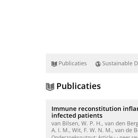
Publicaties
Sustainable 
Publicaties
Immune reconstitution infla
infected patients
van Bilsen, W. P. H.,
van den Berg,
A. I. M., Wit, F. W. N. M., van de B
Onderzoeksoutput
:
Article
›
›
peer re