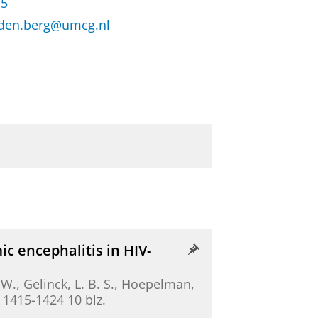
15
n.den.berg@umcg.nl
 encephalitis in HIV-
. W., Gelinck, L. B. S., Hoepelman,
. 1415-1424
10 blz.