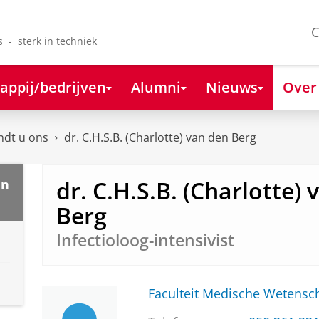
C
s - sterk in techniek
appij/bedrijven
Alumni
Nieuws
Over
ndt u ons
dr. C.H.S.B. (Charlotte) van den Berg
dr. C.H.S.B. (Charlotte)
en
Berg
Infectioloog-intensivist
Faculteit Medische Weten