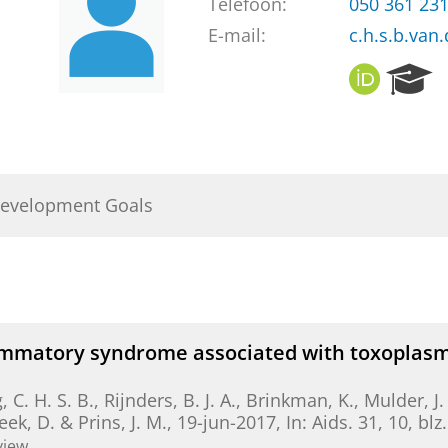
Telefoon:
050 361 23
E-mail:
c.h.s.b.va
O
R
R
e
C
s
I
e
D
a
r
Development Goals
c
h
P
o
r
t
a
mmatory syndrome associated with toxoplasmic
l
 C. H. S. B.
, Rijnders, B. J. A., Brinkman, K., Mulder, J
eek, D. & Prins, J. M.,
19-jun-2017
,
In:
Aids.
31
,
10
,
blz
view