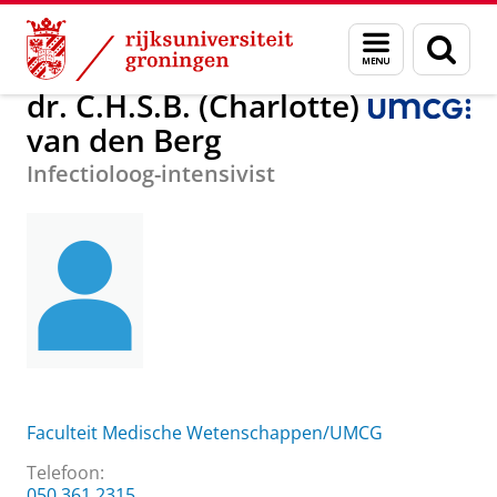
Skip
Skip
Over ons
dr. C.H.S.B. (Charlotte) van den Berg
Menu
Zoek
to
to
en
Content
Navigation
zoeken
dr. C.H.S.B. (Charlotte)
van den Berg
Infectioloog-intensivist
Faculteit Medische Wetenschappen/UMCG
Telefoon:
050 361 2315