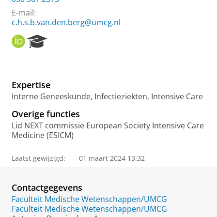
E-mail:
c.h.s.b.van.den.berg@umcg.nl
O
R
R
e
C
s
I
e
D
a
Expertise
r
Interne Geneeskunde, Infectieziekten, Intensive Care
c
h
Overige functies
P
Lid NEXT commissie European Society Intensive Care
o
Medicine (ESICM)
r
t
a
Laatst gewijzigd:
01 maart 2024 13:32
l
Contactgegevens
Faculteit Medische Wetenschappen/UMCG
Faculteit Medische Wetenschappen/UMCG