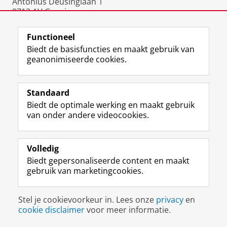
Antonius Deusinglaan 1
9713 AV Groningen
Nederland
Functioneel
Biedt de basisfuncties en maakt gebruik van
geanonimiseerde cookies.
F
L
R
I
Y
Volg de RUG
a
i
S
n
o
Standaard
c
n
S
s
u
Biedt de optimale werking en maakt gebruik
e
k
-
t
T
Studiekiezers
van onder andere videocookies.
b
e
f
a
u
Maatschappij/bedrijven
o
d
e
g
b
o
I
e
r
e
Alumni
k
n
d
a
-
Volledig
p
-
R
m
k
Biedt gepersonaliseerde content en maakt
Over ons
a
p
i
-
a
gebruik van marketingcookies.
g
a
j
a
n
i
g
k
c
a
Disclaimer & Copyright
Privacy
Cookies
n
i
s
c
a
Stel je cookievoorkeur in. Lees onze
privacy
en
Inloggen
a
n
u
o
l
cookie disclaimer
voor meer informatie.
R
a
n
u
R